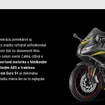
neráciu pretekárov aj
ii značky vytvárať sofistikované
nom ťaží zo skúseností tímu
 celom svete. Ľahká, citlivá a
portová motorka s hliníkovým
álovým ABS a trakčnou
om Euro 5+
je dokonalou
iatku mieria len na to najlepšie.