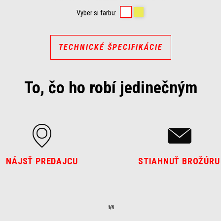
Kingsnake White
Cyanide Yellow
Vyber si farbu:
TECHNICKÉ ŠPECIFIKÁCIE
To, čo ho robí jedinečným
NÁJSŤ PREDAJCU
STIAHNUŤ BROŽÚRU
1/4