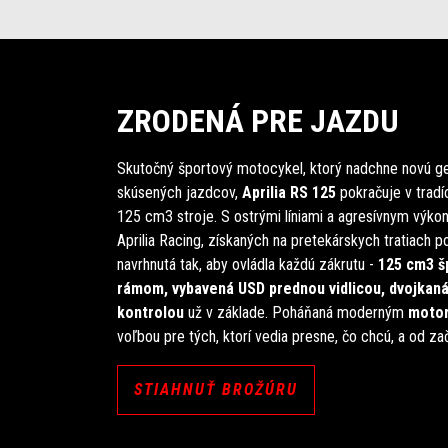
ZRODENÁ PRE JAZDU
Skutočný športový motocykel, ktorý nadchne novú ge
skúsených jazdcov,
Aprilia RS 125
pokračuje v tradíc
125 cm3 stroje. S ostrými líniami a agresívnym výko
Aprilia Racing, získaných na pretekárskych tratiach po
navrhnutá tak, aby ovládla každú zákrutu -
125
cm3 š
rámom, vybavená USD prednou vidlicou, dvojkan
kontrolou
už v základe. Poháňaná moderným
motor
voľbou pre tých, ktorí vedia presne, čo chcú, a od zač
STIAHNUŤ BROŽÚRU