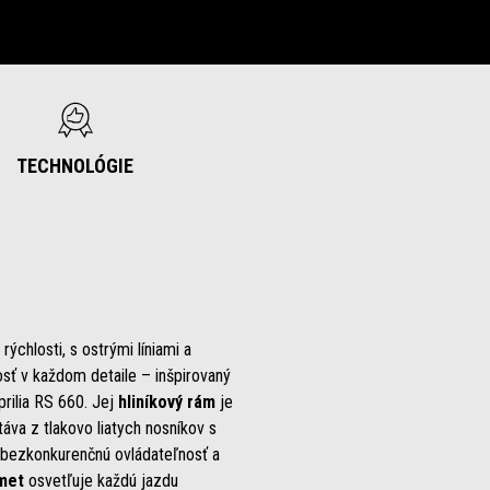
TECHNOLÓGIE
rýchlosti, s ostrými líniami a
osť v každom detaile – inšpirovaný
prilia RS 660. Jej
hliníkový rám
je
táva z tlakovo liatych nosníkov s
 bezkonkurenčnú ovládateľnosť a
omet
osvetľuje každú jazdu