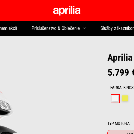
Prejsť na hlavný 
nam akcií
Príslušenstvo & Oblečenie
Služby zákazníko
Aprili
5.799 
FARBA
:
KINGS
Kingsn
Cy
TYP MOTORA
: