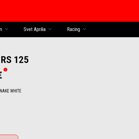
obsah
m
Svet Aprilia
Racing
a RS 125
€
NAKE WHITE
ake White
anide Yellow