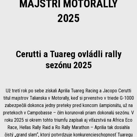
MAJSTRI MOTORALLY
2025
Cerutti a Tuareg ovládli rally
sezónu 2025
Už tretí rok po sebe získali Aprilia Tuareg Racing a Jacopo Cerutti
titul majstrov Talianska v Motorally, keď si prvenstvo v triede G-1000
zabezpečili dokonca jedny preteky pred koncom šampionátu, už na
pretekoch v Campobasse – čím korunovali priam dokonalú sezónu. V
roku 2025 si okrem tohto triumfu zapísali aj víťazstvá na Africa Eco
Race, Hellas Rally Raid a Ro Rally Marathon – Aprilia tak dosiahla
čistý „grand slam“, ktorý potvrdzuje konkurencieschopnosť Tuaregu