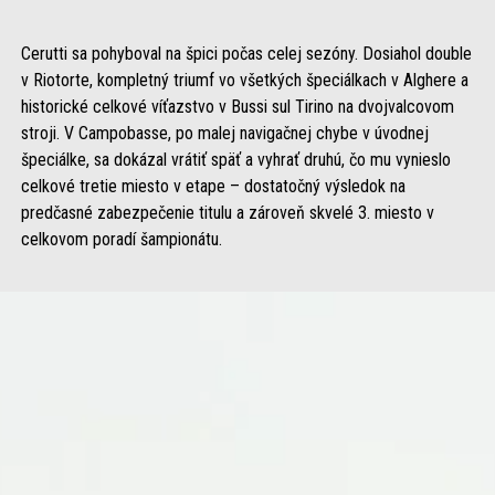
Cerutti sa pohyboval na špici počas celej sezóny. Dosiahol double
v Riotorte, kompletný triumf vo všetkých špeciálkach v Alghere a
historické celkové víťazstvo v Bussi sul Tirino na dvojvalcovom
stroji. V Campobasse, po malej navigačnej chybe v úvodnej
špeciálke, sa dokázal vrátiť späť a vyhrať druhú, čo mu vynieslo
celkové tretie miesto v etape – dostatočný výsledok na
predčasné zabezpečenie titulu a zároveň skvelé 3. miesto v
celkovom poradí šampionátu.