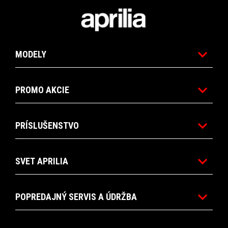
1
1
of
of
Footer
4
4
MODELY
PROMO AKCIE
PRÍSLUŠENSTVO
SVET APRILIA
POPREDAJNÝ SERVIS A ÚDRŽBA