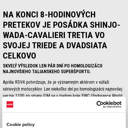
NA KONCI 8-HODINOVÝCH
PRETEKOV JE POSÁDKA SHINJO-
WADA-CAVALIERI TRETIA VO
SVOJEJ TRIEDE A DVADSIATA
CELKOVO
SKVELÝ VÝSLEDOK LEN PÁR DNÍ PO HOMOLOGIZÁCII
NAJNOVŠIEHO TALIANSKEHO SUPERŠPORTU.
Aprilia RSV4 potvrdzuje, že je významným aktérom v súťaži
sériových motocyklov. Len niekoľko dní po homologizácii najnovšej
verzie 1100 zo strany FIM sa v treťom kole EWC (Endurance World
Championship) RSV4 japonského tímu Tatara umiestnila na stupňoch
víťazov v kategórii NSTK. Celkovo napokon z toho bolo 20. miesto.
Stroj pretekal vo svojej cestnej verzii, bez úprav povolených pre
vyššiu výkonnostnú kategóriu EWC.
Cookie policy