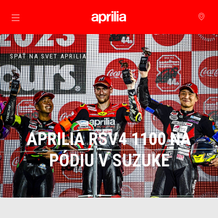
Prejsť na hlavný obsah
SPÄŤ NA SVET APRILIA
APRILIA RSV4 1100 NA
PÓDIU V SUZUKE