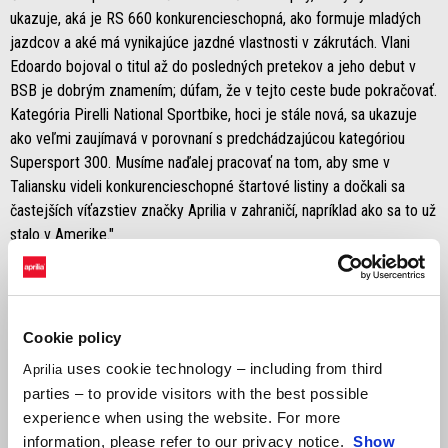
ukazuje, aká je RS 660 konkurencieschopná, ako formuje mladých
jazdcov a aké má vynikajúce jazdné vlastnosti v zákrutách. Vlani
Edoardo bojoval o titul až do posledných pretekov a jeho debut v
BSB je dobrým znamením; dúfam, že v tejto ceste bude pokračovať.
Kategória Pirelli National Sportbike, hoci je stále nová, sa ukazuje
ako veľmi zaujímavá v porovnaní s predchádzajúcou kategóriou
Supersport 300. Musíme naďalej pracovať na tom, aby sme v
Taliansku videli konkurencieschopné štartové listiny a dočkali sa
častejších víťazstiev značky Aprilia v zahraničí, napríklad ako sa to už
stalo v Amerike."
Cookie policy
uses cookie technology – including from third
Aprilia
parties – to provide visitors with the best possible
experience when using the website. For more
information, please refer to our privacy notice.
Show