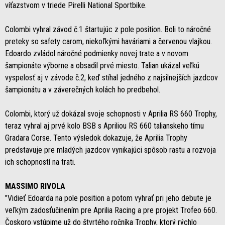
víťazstvom v triede Pirelli National Sportbike.
Colombi vyhral závod č.1 štartujúc z pole position. Boli to náročné
preteky so safety carom, niekoľkými haváriami a červenou vlajkou.
Edoardo zvládol náročné podmienky novej trate a v novom
šampionáte výborne a obsadil prvé miesto. Talian ukázal veľkú
vyspelosť aj v závode č.2, keď stíhal jedného z najsilnejších jazdcov
šampionátu a v záverečných kolách ho predbehol.
Colombi, ktorý už dokázal svoje schopnosti v Aprilia RS 660 Trophy,
teraz vyhral aj prvé kolo BSB s Apriliou RS 660 talianskeho tímu
Gradara Corse. Tento výsledok dokazuje, že Aprilia Trophy
predstavuje pre mladých jazdcov vynikajúci spôsob rastu a rozvoja
ich schopností na trati.
MASSIMO RIVOLA
"Vidieť Edoarda na pole position a potom vyhrať pri jeho debute je
veľkým zadosťučinením pre Aprilia Racing a pre projekt Trofeo 660.
Čoskoro vstúpime už do štvrtého ročníka Trophy, ktorý rýchlo