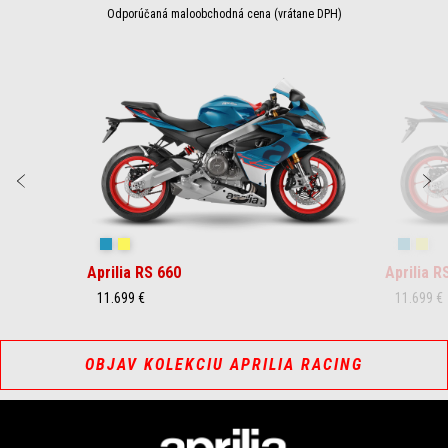
Odporúčaná maloobchodná cena (vrátane DPH)
Item
1
of
3
Predchádzajúce
Ď
Blue Marlin
Venom Yellow
Blue Ma
Ven
Aprilia RS 660
Aprilia R
11.699 €
11.699 €
OBJAV KOLEKCIU APRILIA RACING
Footer