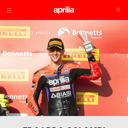
Prejsť na hlavný obsah
SPÄŤ NA SVET APRILIA