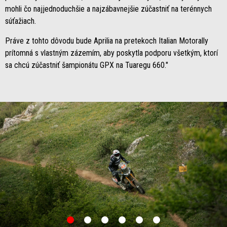
mohli čo najjednoduchšie a najzábavnejšie zúčastniť na terénnych
súťažiach.
Práve z tohto dôvodu bude Aprilia na pretekoch Italian Motorally
prítomná s vlastným zázemím, aby poskytla podporu všetkým, ktorí
sa chcú zúčastniť šampionátu GPX na Tuaregu 660."
item
item
item
item
item
item
0
1
2
3
4
5