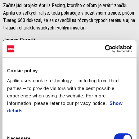
Začínajúci projekt Aprilia Racing, ktorého cieľom je vrátiť značku
Aprilia do veľkých rallye, teda pokračuje v pozitívnom trende, pričom
Tuareg 660 dokázal, že sa osvedčil na rôznych typoch terénu a aj na
tratiach charakteristických rýchlymi úsekmi.
Jacopo Cerutti
"Bol to skvelý víkend! Ak mám byť úprimný, myslel som si, že s
týmito traťami s množstvom voľných kameňov a pomerne rýchlymi
špeciálnymi skúškami budeme trochu bojovať. V sobotu mi chvíľu
Cookie policy
trvalo, kým som sa znovu adaptoval na motorku, zatiaľ čo Botturi
uses cookie technology – including from third
Aprilia
začal hneď mimoriadne razantne a podarilo sa mu poraziť ma, aj
parties – to provide visitors with the best possible
keď nie o veľa. Celkovo to však bol pozitívny deň, ktorý sme
experience when using the website. For more
zakončili absolútnym piatym miestom. V nedeľu sme do toho však
information, please refer to our privacy notice.
Show
dali sto percent a podali sme super výkon. Snažil som sa využiť
details
.
silné stránky motocykla, a to ovládateľnosť a ľahkosť na plynulejších
cestách, a na rýchlych úsekoch som sa snažil ísť nadoraz. Opäť sme
bojovali o absolútne víťazstvo, ešte viac sme sa k nemu priblížili a
Consent
budeme to nepochybne skúšať znova!"
Necessary