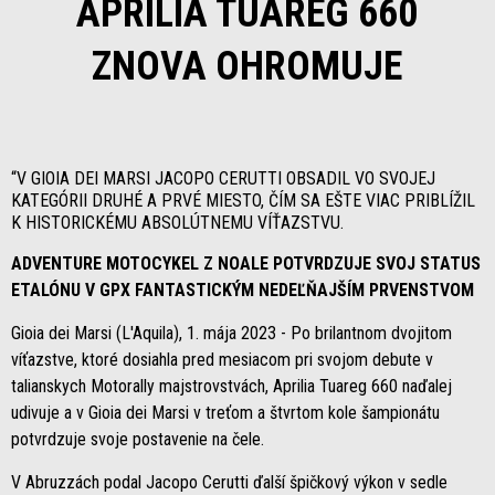
APRILIA TUAREG 660
ZNOVA OHROMUJE
“V GIOIA DEI MARSI JACOPO CERUTTI OBSADIL VO SVOJEJ
KATEGÓRII DRUHÉ A PRVÉ MIESTO, ČÍM SA EŠTE VIAC PRIBLÍŽIL
K HISTORICKÉMU ABSOLÚTNEMU VÍŤAZSTVU.
ADVENTURE MOTOCYKEL Z NOALE POTVRDZUJE SVOJ STATUS
ETALÓNU V GPX FANTASTICKÝM NEDEĽŇAJŠÍM PRVENSTVOM
Gioia dei Marsi (L'Aquila), 1. mája 2023 - Po brilantnom dvojitom
víťazstve, ktoré dosiahla pred mesiacom pri svojom debute v
talianskych Motorally majstrovstvách, Aprilia Tuareg 660 naďalej
udivuje a v Gioia dei Marsi v treťom a štvrtom kole šampionátu
potvrdzuje svoje postavenie na čele.
V Abruzzách podal Jacopo Cerutti ďalší špičkový výkon v sedle