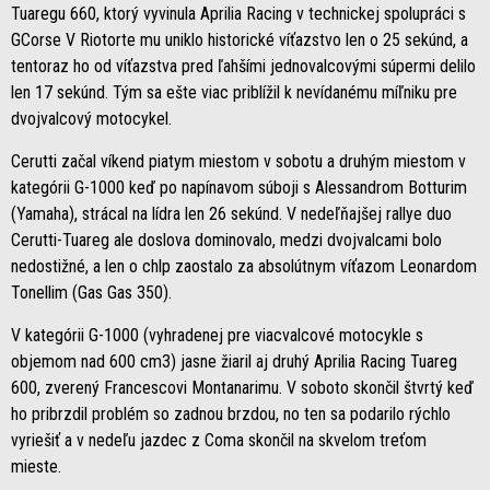
Tuaregu 660, ktorý vyvinula Aprilia Racing v technickej spolupráci s
GCorse V Riotorte mu uniklo historické víťazstvo len o 25 sekúnd, a
tentoraz ho od víťazstva pred ľahšími jednovalcovými súpermi delilo
len 17 sekúnd. Tým sa ešte viac priblížil k nevídanému míľniku pre
dvojvalcový motocykel.
Cerutti začal víkend piatym miestom v sobotu a druhým miestom v
kategórii G-1000 keď po napínavom súboji s Alessandrom Botturim
(Yamaha), strácal na lídra len 26 sekúnd. V nedeľňajšej rallye duo
Cerutti-Tuareg ale doslova dominovalo, medzi dvojvalcami bolo
nedostižné, a len o chlp zaostalo za absolútnym víťazom Leonardom
Tonellim (Gas Gas 350).
V kategórii G-1000 (vyhradenej pre viacvalcové motocykle s
objemom nad 600 cm3) jasne žiaril aj druhý Aprilia Racing Tuareg
600, zverený Francescovi Montanarimu. V soboto skončil štvrtý keď
ho pribrzdil problém so zadnou brzdou, no ten sa podarilo rýchlo
vyriešiť a v nedeľu jazdec z Coma skončil na skvelom treťom
mieste.