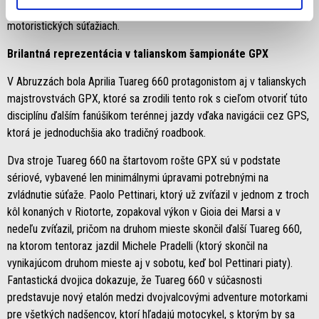
Metzeler Karoo vyrobenými špeciálne pre použitie v rely a
motoristických súťažiach.
Brilantná reprezentácia v talianskom šampionáte GPX
V Abruzzách bola Aprilia Tuareg 660 protagonistom aj v talianskych
majstrovstvách GPX, ktoré sa zrodili tento rok s cieľom otvoriť túto
disciplínu ďalším fanúšikom terénnej jazdy vďaka navigácii cez GPS,
ktorá je jednoduchšia ako tradičný roadbook.
Dva stroje Tuareg 660 na štartovom rošte GPX sú v podstate
sériové, vybavené len minimálnymi úpravami potrebnými na
zvládnutie súťaže. Paolo Pettinari, ktorý už zvíťazil v jednom z troch
kôl konaných v Riotorte, zopakoval výkon v Gioia dei Marsi a v
nedeľu zvíťazil, pričom na druhom mieste skončil ďalší Tuareg 660,
na ktorom tentoraz jazdil Michele Pradelli (ktorý skončil na
vynikajúcom druhom mieste aj v sobotu, keď bol Pettinari piaty).
Fantastická dvojica dokazuje, že Tuareg 660 v súčasnosti
predstavuje nový etalón medzi dvojvalcovými adventure motorkami
pre všetkých nadšencov, ktorí hľadajú motocykel, s ktorým by sa