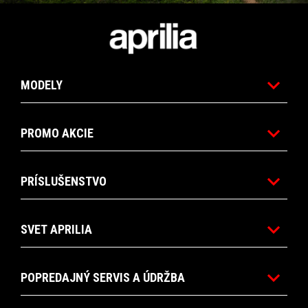
Item
Item
1
1
of
of
Footer
6
6
MODELY
PROMO AKCIE
PRÍSLUŠENSTVO
SVET APRILIA
POPREDAJNÝ SERVIS A ÚDRŽBA