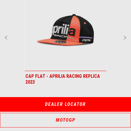
Predchádzajúce
Ď
CAP FLAT - APRILIA RACING REPLICA
SWEAT R
2023
DEALER LOCATOR
MOTOGP