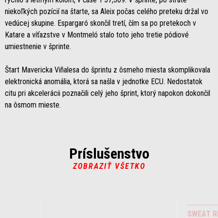
niekoľkých pozícií na štarte, sa Aleix počas celého preteku držal vo
vedúcej skupine. Espargaró skončil tretí, čím sa po pretekoch v
Katare a víťazstve v Montmeló stalo toto jeho tretie pódiové
umiestnenie v šprinte.
Štart Mavericka Viñalesa do šprintu z ôsmeho miesta skomplikovala
elektronická anomália, ktorá sa našla v jednotke ECU. Nedostatok
citu pri akcelerácii poznačili celý jeho šprint, ktorý napokon dokončil
na ôsmom mieste.
Príslušenstvo
ZOBRAZIŤ VŠETKO
Item
1
of
2