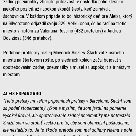
zadnej pneumatiky zhoršilo priľnavosť, v dôsledku čoho klesol o
niekoľko pozícií, až napokon skončil šiesty, keď zamávala
šachovnica. V každom prípade to bol historický deň pre Aleixa, ktorý
na Silverstone odjazdil svoju 329. Veľkú cenu, čo ho radí na tretie
miesto v histórii za Valentina Rossiho (432 pretekov) a Andreu
Doviziosa (346 pretekov).
Podobné problémy mal aj Maverick Viñales. Štartoval z ôsmeho
miesta na štartovom rošte, po siedmich kolách začal bojovať s
opotrebovaním zadnej pneumatiky a musel sa uspokojiť s trinástym
miestom.
ALEIX ESPARGARÓ
"Tieto preteky mi veľmi pripomínali preteky v Barcelone. Snažil som
sa podať stopercentný výkon a myslím, že som jazdil na pomerne
vysokej úrovni, ale opotrebovanie zadnej pneumatiky ma potrestalo.
Snažil som sa urobiť všetko pre to, aby som obmedzil poškodenie,
ale nestačilo to. Je to škoda, pretože som mal solídny víkend s pole