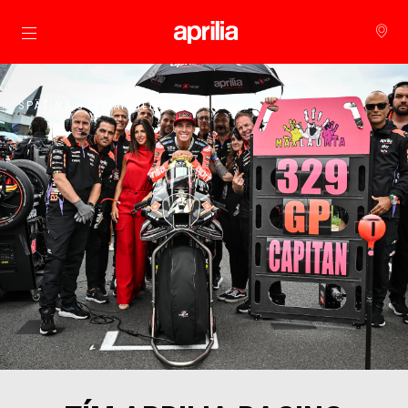
Prejsť na hlavný obsah
SPÄŤ NA SVET APRILIA