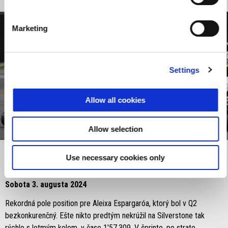
Marketing
Settings
Allow all cookies
item
item
item
item
Allow selection
0
1
2
3
Item
Item
1
1
of
of
Use necessary cookies only
4
4
Sobota 3. augusta 2024
Rekordná pole position pre Aleixa Espargaróa, ktorý bol v Q2
bezkonkurenčný. Ešte nikto predtým nekrúžil na Silverstone tak
rýchlo s letmým kolom, v čase 1'57,309. V šprinte, po strate