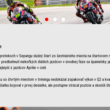
item
item
item
0
1
2
t
 pretekoch v Sepangu slušný štart zo šestnásteho miesta na štartovom 
o predbehnutí niekoľkých ďalších jazdcov v úvodnej fáze sa španielsky 
lepší z jazdcov Aprilie v cieli.
u so štvrtým miestom v tréningu nedokázal zopakovať výkon v Q2 a kvali
atku bojoval v prvej desiatke, ale postupne strácal pozície a skončil štr