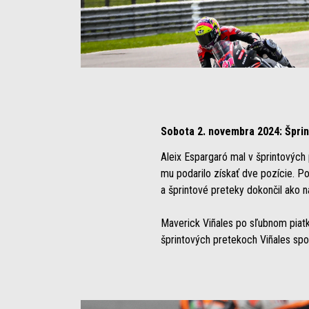
Item
Item
1
1
of
of
3
3
Sobota 2. novembra 2024: Šprin
Aleix Espargaró mal v šprintových
mu podarilo získať dve pozície. P
a šprintové preteky dokončil ako naj
Maverick Viñales po sľubnom piatk
šprintových pretekoch Viñales spoči