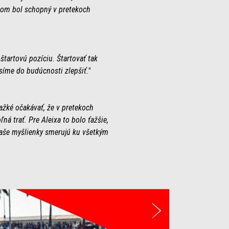
otom bol schopný v pretekoch
 štartovú pozíciu. Štartovať tak
síme do budúcnosti zlepšiť."
ťažké očakávať, že v pretekoch
á trať. Pre Aleixa to bolo ťažšie,
naše myšlienky smerujú ku všetkým
Ďalší