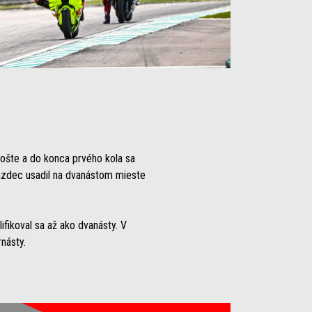
rošte a do konca prvého kola sa
jazdec usadil na dvanástom mieste
fikoval sa až ako dvanásty. V
násty.