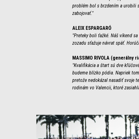
problém bol s brzdením a urobili 
zabojovať."
ALEIX ESPARGARÓ
"Preteky boli ťažké. Náš víkend sa 
zozadu sťažuje návrat späť. Horúč
MASSIMO RIVOLA (generálny riad
"Kvalifikácia a štart sú dve kľúčo
budeme blízko pódia. Napriek tomu 
pretože nedokázal nasadiť svoje 
rodinám vo Valencii, ktoré zasiahla