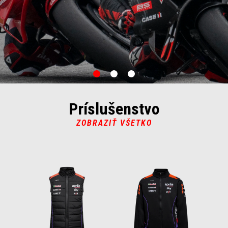
item
item
item
0
1
2
Príslušenstvo
ZOBRAZIŤ VŠETKO