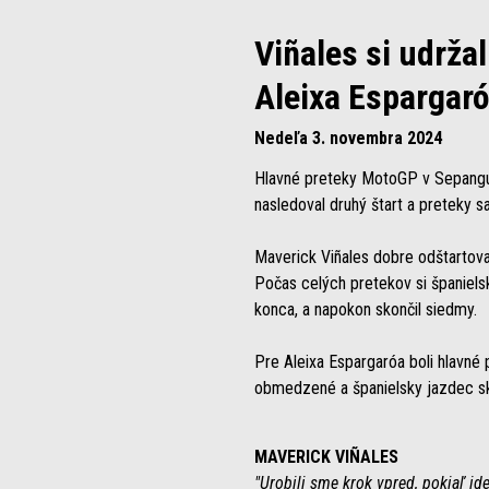
Viñales si udrža
Aleixa Espargaróa
Nedeľa 3. novembra 2024
Hlavné preteky MotoGP v Sepangu b
nasledoval druhý štart a preteky s
Maverick Viñales dobre odštartova
Počas celých pretekov si španiels
konca, a napokon skončil siedmy.
Pre Aleixa Espargaróa boli hlavné 
obmedzené a španielsky jazdec sko
MAVERICK VIÑALES
"Urobili sme krok vpred, pokiaľ id