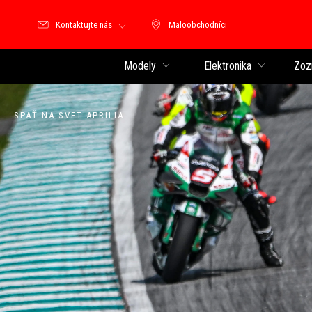
Kontaktujte nás
Maloobchodníci
Maloobchodníci
Modely
Elektronika
Zoz
SPÄŤ NA SVET APRILIA