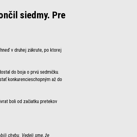
ončil siedmy. Pre
hneď v druhej zákrute, po ktorej
dostal do boja o prvú sedmičku.
zostať konkurencieschopným až do
ávrat boli od začiatku pretekov
bili chybu. Vedeli sme, že