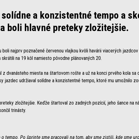
l solídne a konzistentné tempo a sk
 boli hlavné preteky zložitejšie.
oli najprv poznačené červenou vlajkou kvôli havárii viacerých jazdcov 
a skrátili na 19 kôl namiesto pôvodne plánovaných 20.
l z dvanásteho miesta na štartovom rošte a už na konci prvého kola sa 
ky jazdec udržiaval solídne a konzistentné tempo, ktoré mu umožnilo 
preteky zložitejšie. Keďže štartoval zo zadných pozícií, jeho šance na n
nčil trinásty.
e o tempo. Po šprinte sme pracovali na tom, aby sme zistili, kde sme uro