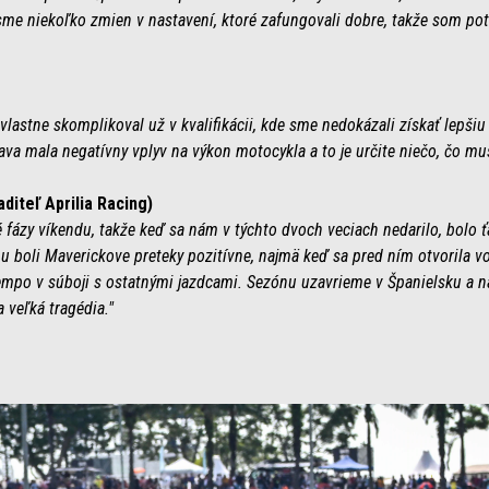
sme niekoľko zmien v nastavení, ktoré zafungovali dobre, takže som p
vlastne skomplikoval už v kvalifikácii, kde sme nedokázali získať lepšiu
ava mala negatívny vplyv na výkon motocykla a to je určite niečo, čo mu
iteľ Aprilia Racing)
vé fázy víkendu, takže keď sa nám v týchto dvoch veciach nedarilo, bolo 
boli Maverickove preteky pozitívne, najmä keď sa pred ním otvorila voľn
tempo v súboji s ostatnými jazdcami. Sezónu uzavrieme v Španielsku a 
 veľká tragédia."