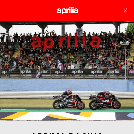
Prejsť na hlavný obsah
SPÄŤ NA SVET APRILIA