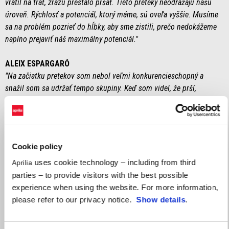
vrátil na trať, zrazu prestalo pršať. Tieto preteky neodrážajú našu
úroveň. Rýchlosť a potenciál, ktorý máme, sú oveľa vyššie. Musíme
sa na problém pozrieť do hĺbky, aby sme zistili, prečo nedokážeme
naplno prejaviť náš maximálny potenciál."
ALEIX ESPARGARÓ
"Na začiatku pretekov som nebol veľmi konkurencieschopný a
snažil som sa udržať tempo skupiny. Keď som videl, že prší,
pomyslel som si, že je správny čas zariskovať. Tento víkend sme
neboli konkurencieschopní. Bojujeme s nedostatkom priľnavosti a
nie sme na úrovni, na ktorej by sme chceli byť."
Cookie policy
MASSIMO RIVOLA (CEO Aprilia Racing)
„Ďalší nevydarený víkend. Pozitívne je, že všetky náznaky týkajúce sa
uses cookie technology – including from third
Aprilia
stredných pneumatík sú skôr potešujúce. Rozhodnutie vymeniť
parties – to provide visitors with the best possible
motorky, keď začalo pršať, bolo jednoznačne nesprávne, ale v
experience when using the website. For more information,
podmienkach nedostatočnej priľnavosti nám motorka vyslala jasné
please refer to our privacy notice.
Show details
.
signály, podobné tomu, čo sme videli v pretekoch v Aragónii. Máme
šťastie, že v pondelok nás čaká test a potom ďalšie preteky na tejto