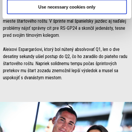
Maverick Viñales, ktorý v piatok postúpil priamo do Q2, nedokázal
Use necessary cookies only
zopakovať rovnaký výsledok aj v kvalifikácii a skončil na jedenástom
mieste štartového roštu. V šprinte mal španielsky jazdec aj naďalej
problémy nájsť správny cit pre RS-GP24 a skončil jedenásty, tesne
pred svojím tímovým kolegom.
Aleixovi Espargaróovi, ktorý bol nútený absolvovať Q1, len o dve
desatiny sekundy ušiel postup do Q2, čo ho zaradilo do piateho radu
štartového roštu. Napriek solídnemu tempu počas šprintových
pretekov mu štart zozadu znemožnil lepší výsledok a musel sa
uspokojiť s dvanástym miestom.