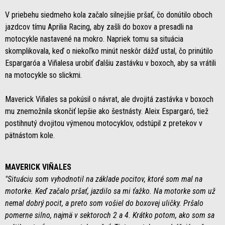
V priebehu siedmeho kola začalo silnejšie pršať, čo donútilo oboch
jazdcov tímu Aprilia Racing, aby zašli do boxov a presadli na
motocykle nastavené na mokro. Napriek tomu sa situácia
skomplikovala, keď o niekoľko minút neskôr dážď ustal, čo prinútilo
Espargaróa a Viñalesa urobiť ďalšiu zastávku v boxoch, aby sa vrátili
na motocykle so slickmi.
Maverick Viñales sa pokúsil o návrat, ale dvojitá zastávka v boxoch
mu znemožnila skončiť lepšie ako šestnásty. Aleix Espargaró, tiež
postihnutý dvojitou výmenou motocyklov, odstúpil z pretekov v
pätnástom kole.
MAVERICK VIÑALES
"Situáciu som vyhodnotil na základe pocitov, ktoré som mal na
motorke. Keď začalo pršať, jazdilo sa mi ťažko. Na motorke som už
nemal dobrý pocit, a preto som vošiel do boxovej uličky. Pršalo
pomerne silno, najmä v sektoroch 2 a 4. Krátko potom, ako som sa