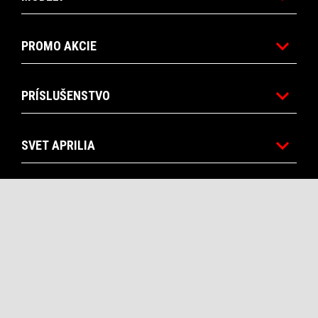
PROMO AKCIE
PRÍSLUŠENSTVO
SVET APRILIA
POPREDAJNÝ SERVIS A ÚDRŽBA
CORPORATE
Facebook
Instagram
Twitter
Youtube
SK
VYBER MIESTNU WEBSTRÁNKU