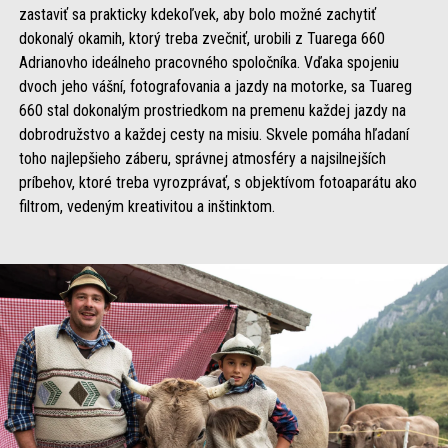
zastaviť sa prakticky kdekoľvek, aby bolo možné zachytiť
dokonalý okamih, ktorý treba zvečniť, urobili z Tuarega 660
Adrianovho ideálneho pracovného spoločníka. Vďaka spojeniu
dvoch jeho vášní, fotografovania a jazdy na motorke, sa Tuareg
660 stal dokonalým prostriedkom na premenu každej jazdy na
dobrodružstvo a každej cesty na misiu. Skvele pomáha hľadaní
toho najlepšieho záberu, správnej atmosféry a najsilnejších
príbehov, ktoré treba vyrozprávať, s objektívom fotoaparátu ako
filtrom, vedeným kreativitou a inštinktom.