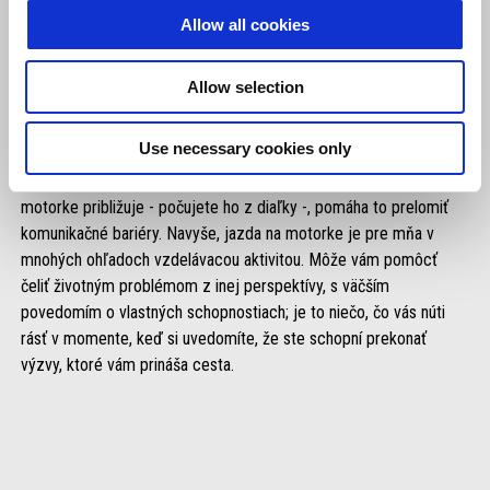
Cestovanie na motorke umožňuje priamy kontakt s tým, čo je
Allow all cookies
okolo teba. Motorka je ideálnym prostriedkom na dosiahnutie
miest, ktoré hľadám - tých najizolovanejších -, aby som našiel tie
Allow selection
najlepšie motívy a inšpirácie pre svoje zábery. Na rozdiel od auta
umožňuje motorka priamejšiu komunikáciu a istým spôsobom
Use necessary cookies only
vytvára bezprostrednejšiu empatiu s ľuďmi, ktorých stretávate.
Možno to znie ako banalita, ale keď vidíte, ako sa k vám niekto na
motorke približuje - počujete ho z diaľky -, pomáha to prelomiť
komunikačné bariéry. Navyše, jazda na motorke je pre mňa v
mnohých ohľadoch vzdelávacou aktivitou. Môže vám pomôcť
čeliť životným problémom z inej perspektívy, s väčším
povedomím o vlastných schopnostiach; je to niečo, čo vás núti
rásť v momente, keď si uvedomíte, že ste schopní prekonať
výzvy, ktoré vám prináša cesta.