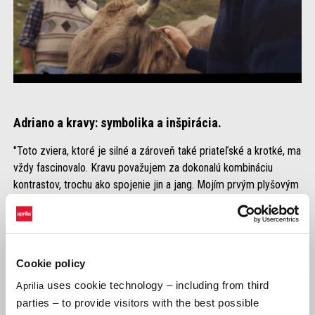
Adriano a kravy: symbolika a inšpirácia.
"Toto zviera, ktoré je silné a zároveň také priateľské a krotké, ma
vždy fascinovalo. Kravu považujem za dokonalú kombináciu
kontrastov, trochu ako spojenie jin a jang. Mojím prvým plyšovým
zvieratkom bola malá krava, a hoci moje prvé stretnutie so
skutočnou kravou v detstve bolo traumatizujúce - pichla ma
rohom -, toto spojenie sa zachovalo aj po rokoch, až kým mi
strýko nedal tento adopčný certifikát pre Ratu. Je to projekt
Cookie policy
začínajúceho podniku, ktorý podporuje mladých chovateľov
vysokohorských zvierat a každý mesiac dostávam syr - výborný! -
uses cookie technology – including from third
Aprilia
vyrobený z mlieka adoptovaných kráv.
parties – to provide visitors with the best possible