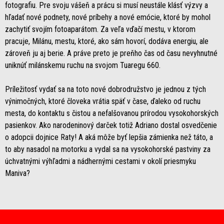
fotografiu. Pre svoju vášeň a prácu si musí neustále klásť výzvy a
hľadať nové podnety, nové príbehy a nové emócie, ktoré by mohol
zachytiť svojím fotoaparátom. Za veľa vďačí mestu, v ktorom
pracuje, Milánu, mestu, ktoré, ako sám hovorí, dodáva energiu, ale
zároveň ju aj berie. A práve preto je preňho čas od času nevyhnutné
uniknúť milánskemu ruchu na svojom Tuaregu 660.
Príležitosť vydať sa na toto nové dobrodružstvo je jednou z tých
výnimočných, ktoré človeka vrátia späť v čase, ďaleko od ruchu
mesta, do kontaktu s čistou a nefalšovanou prírodou vysokohorských
pasienkov. Ako narodeninový darček totiž Adriano dostal osvedčenie
o adopcii dojnice Raty! A aká môže byť lepšia zámienka než táto, a
to aby nasadol na motorku a vydal sa na vysokohorské pastviny za
úchvatnými výhľadmi a nádhernými cestami v okolí priesmyku
Maniva?