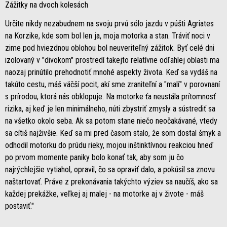
Zážitky na dvoch kolesách
Určite nikdy nezabudnem na svoju prvú sólo jazdu v púšti Agriates
na Korzike, kde som bol len ja, moja motorka a stan. Tráviť noci v
zime pod hviezdnou oblohou bol neuveriteľný zážitok. Byť celé dni
izolovaný v "divokom" prostredí takejto relatívne odľahlej oblasti ma
naozaj prinútilo prehodnotiť mnohé aspekty života. Keď sa vydáš na
takúto cestu, máš väčší pocit, akí sme zraniteľní a "malí" v porovnaní
s prírodou, ktorá nás obklopuje. Na motorke ťa neustála prítomnosť
rizika, aj keď je len minimálneho, núti zbystriť zmysly a sústrediť sa
na všetko okolo seba. Ak sa potom stane niečo neočakávané, vtedy
sa cítiš najživšie. Keď sa mi pred časom stalo, že som dostal šmyk a
odhodil motorku do prúdu rieky, mojou inštinktívnou reakciou hneď
po prvom momente paniky bolo konať tak, aby som ju čo
najrýchlejšie vytiahol, opravil, čo sa opraviť dalo, a pokúsil sa znovu
naštartovať. Práve z prekonávania takýchto výziev sa naučíš, ako sa
každej prekážke, veľkej aj malej - na motorke aj v živote - máš
postaviť."