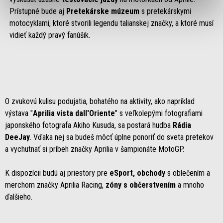
Prístupné bude aj
Pretekárske múzeum
s pretekárskymi
motocyklami, ktoré stvorili legendu talianskej značky, a ktoré musí
vidieť každý pravý fanúšik.
O zvukovú kulisu podujatia, bohatého na aktivity, ako napríklad
výstava "
Aprilia vista dall'Oriente
" s veľkolepými fotografiami
japonského fotografa Akiho Kusuda, sa postará hudba
Rádia
DeeJay
. Vďaka nej sa budeš môcť úplne ponoriť do sveta pretekov
a vychutnať si príbeh značky Aprilia v šampionáte MotoGP.
K dispozícii budú aj priestory pre
eSport, obchody
s oblečením a
merchom značky Aprilia Racing,
zóny s občerstvením
a mnoho
ďalšieho.