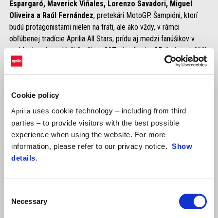
Espargaró, Maverick Viñales, Lorenzo Savadori, Miguel
Oliveira a Raúl Fernández
, pretekári MotoGP. Šampióni, ktorí
budú protagonistami nielen na trati, ale ako vždy, v rámci
obľúbenej tradície Aprilia All Stars, prídu aj medzi fanúšikov v
paddocku, aby oslávili Apriliu, s 297 triumfami v GP, čo je najväčší
počet víťazstiev v majstrovstvách sveta z európskych značiek.
Spolu s nimi budú v paddocku aj všetci velikáni histórie značky
Aprilia na čele so šesťnásobným majstrom sveta
Maxom
Cookie policy
Biaggim
.
uses cookie technology – including from third
Aprilia
parties – to provide visitors with the best possible
experience when using the website. For more
information, please refer to our privacy notice.
Show
details
.
Consent
Necessary
Selection