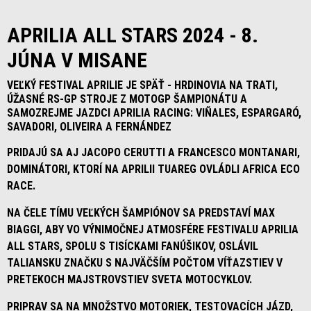
APRILIA ALL STARS 2024 - 8.
JÚNA V MISANE
VEĽKÝ FESTIVAL APRILIE JE SPÄŤ - HRDINOVIA NA TRATI,
ÚŽASNÉ RS-GP STROJE Z MOTOGP ŠAMPIONÁTU A
SAMOZREJME JAZDCI APRILIA RACING: VIÑALES, ESPARGARÓ,
SAVADORI, OLIVEIRA A FERNÁNDEZ
PRIDAJÚ SA AJ JACOPO CERUTTI A FRANCESCO MONTANARI,
DOMINÁTORI, KTORÍ NA APRILII TUAREG OVLÁDLI AFRICA ECO
RACE.
NA ČELE TÍMU VEĽKÝCH ŠAMPIÓNOV SA PREDSTAVÍ MAX
BIAGGI, ABY VO VÝNIMOČNEJ ATMOSFÉRE FESTIVALU APRILIA
ALL STARS, SPOLU S TISÍCKAMI FANÚŠIKOV, OSLÁVIL
TALIANSKU ZNAČKU S NAJVÄČŠÍM POČTOM VÍŤAZSTIEV V
PRETEKOCH MAJSTROVSTIEV SVETA MOTOCYKLOV.
PRIPRAV SA NA MNOŽSTVO MOTORIEK, TESTOVACÍCH JÁZD,