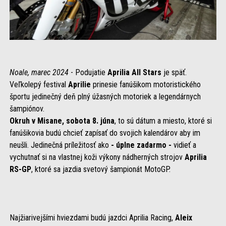
Noale, marec 2024
- Podujatie
Aprilia All Stars
je späť.
Veľkolepý festival
Aprilie
prinesie fanúšikom motoristického
športu jedinečný deň plný úžasných motoriek a legendárnych
šampiónov.
Okruh v Misane, sobota 8. júna
, to sú dátum a miesto, ktoré si
fanúšikovia budú chcieť zapísať do svojich kalendárov aby im
neušli. Jedinečná príležitosť ako
- úplne zadarmo -
vidieť a
vychutnať si na vlastnej koži výkony nádherných strojov
Aprilia
RS-GP
, ktoré sa jazdia svetový šampionát MotoGP.
Najžiarivejšími hviezdami budú jazdci Aprilia Racing,
Aleix