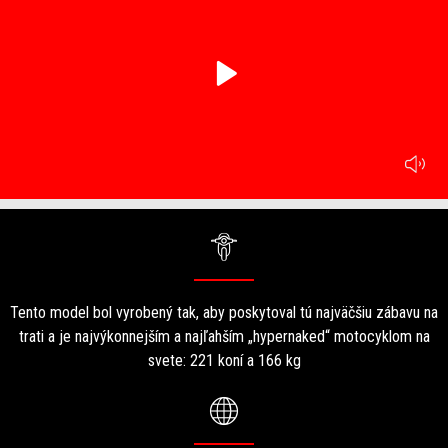
play
mu
Item
Item
1
1
of
of
1
1
Tento model bol vyrobený tak, aby poskytoval tú najväčšiu zábavu na
trati a je najvýkonnejším a najľahším „hypernaked“ motocyklom na
svete: 221 koní a 166 kg