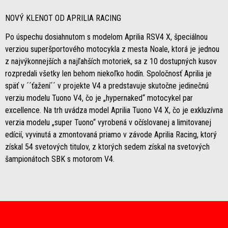
NOVÝ KLENOT OD APRILIA RACING
Po úspechu dosiahnutom s modelom Aprilia RSV4 X, špeciálnou
verziou superšportového motocykla z mesta Noale, ktorá je jednou
z najvýkonnejších a najľahších motoriek, sa z 10 dostupných kusov
rozpredali všetky len behom niekoľko hodín. Spoločnosť Aprilia je
späť v ´´ťažení´´ v projekte V4 a predstavuje skutočne jedinečnú
verziu modelu Tuono V4, čo je „hypernaked“ motocykel par
excellence. Na trh uvádza model Aprilia Tuono V4 X, čo je exkluzívna
verzia modelu „super Tuono“ vyrobená v očíslovanej a limitovanej
edícií, vyvinutá a zmontovaná priamo v závode Aprilia Racing, ktorý
získal 54 svetových titulov, z ktorých sedem získal na svetových
šampionátoch SBK s motorom V4.