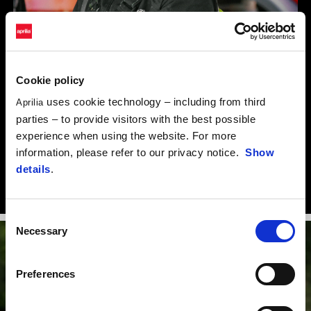
Cookie policy
uses cookie technology – including from third
Aprilia
parties – to provide visitors with the best possible
"Motorally je pre mňa skúsenosť, ktorá ponúka mimoriadne
experience when using the website. For more
motivujúce výzvy.
information, please refer to our privacy notice.
Show
Som vďačný Aprilii za túto skvelú príležitosť a tímu Guareschi za
details
.
prípravu konkurencieschopného motocykla, vďaka ktorému sa
môžem odhodlane pustiť do každých pretekov."
Consent
Necessary
Selection
Preferences