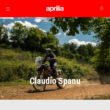
Prejsť na hlavný obsah
SPÄŤ NA JAZDCI
Claudio Spanu