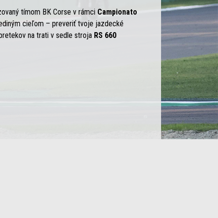
izovaný tímom BK Corse v rámci
Campionato
 jediným cieľom – preveriť tvoje jazdecké
pretekov na trati v sedle stroja
RS 660