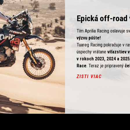
Epická off-road
Tím Aprilia Racing oslavuje s
výzvu púšte!
Tuareg Racing pokračuje v ras
úspechy vrátane
víťazstiev 
v rokoch 2023, 2024 a 2025
Race
. Teraz je pripravený
čel
ZISTI VIAC