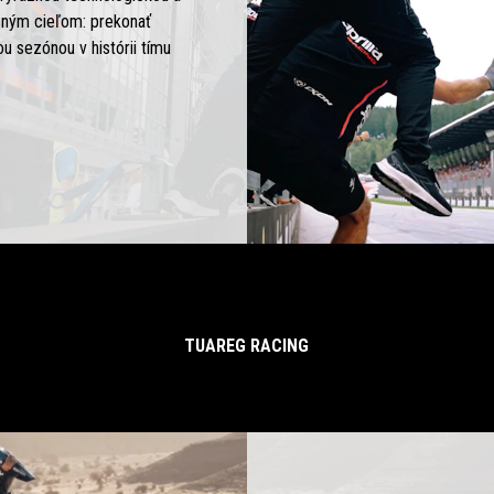
asným cieľom: prekonať
u sezónou v histórii tímu
TUAREG RACING