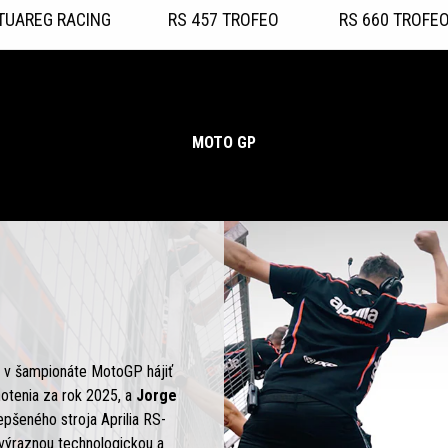
TUAREG RACING
RS 457 TROFEO
RS 660 TROFE
MOTO GP
e v šampionáte MotoGP hájiť
otenia za rok 2025, a
Jorge
epšeného stroja Aprilia RS-
výraznou technologickou a