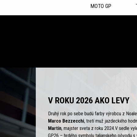
MOTO GP
Item
1
of
5
V ROKU 2026 AKO LEVY
Druhý rok po sebe budú farby výrobcu z Noal
Marco Bezzecchi
, tretí muž jazdeckého hodn
Martín
, majster sveta z roku 2024.V sedle vyl
GP26 – hrdého symbolu talianskeho pôvodu s 