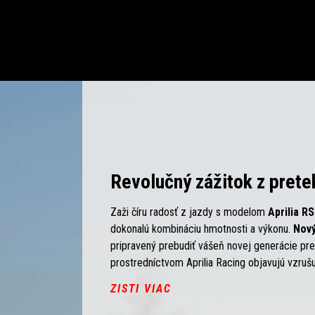
Revolučný zážitok z prete
Zaži číru radosť z jazdy s modelom
Aprilia R
dokonalú kombináciu hmotnosti a výkonu.
Nový
pripravený prebudiť vášeň novej generácie pret
prostredníctvom Aprilia Racing objavujú vzrušu
ZISTI VIAC