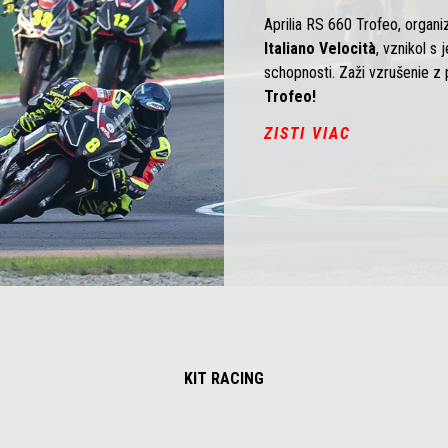
Aprilia RS 660 Trofeo, organ
Italiano Velocità
, vznikol s
schopnosti. Zaži vzrušenie z 
Trofeo!
ZISTI VIAC
KIT RACING