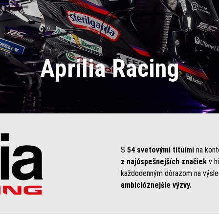
Aprilia Racing
S
54 svetovými titulmi
na kont
z najúspešnejších značiek
v hi
každodenným dôrazom na výsledk
ambicióznejšie výzvy.