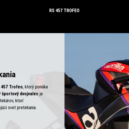
RS 457 TROFEO
kania
S 457 Trofeo
, ktorý ponúka
 športový dvojvalec
je
ekárov, ktorí
júci svet pretekania.