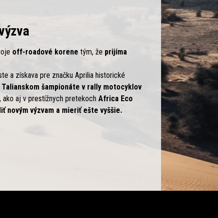
 výzva
voje
off-roadové korene
tým, že
prijíma
te a získava pre značku Aprilia historické
v Talianskom šampionáte v rally motocyklov
, ako aj v prestížnych pretekoch
Africa Eco
iť novým výzvam a mieriť ešte vyššie.