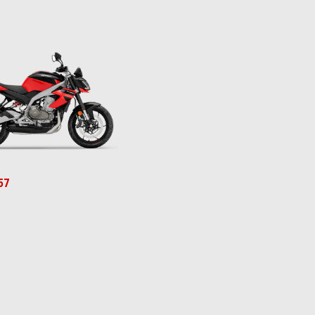
Red
 Gray
57