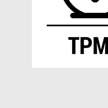
Item
1
of
1