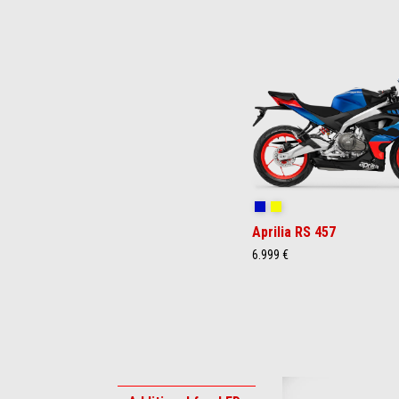
Item
1
of
3
Coral Snake Blue
Arsenic Yellow
Aprilia RS 457
6.999 €
Item
1
of