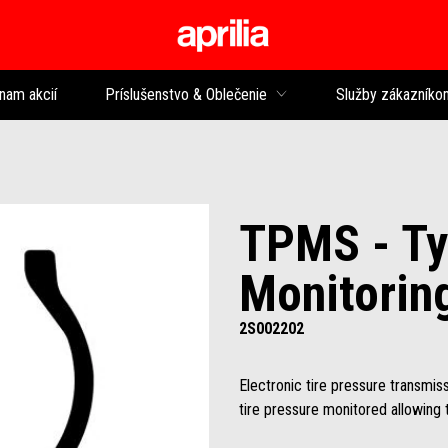
Prejsť na hlavný 
nam akcií
Príslušenstvo & Oblečenie
Služby zákazníko
TPMS - Ty
Monitorin
2S002202
Electronic tire pressure transmis
tire pressure monitored allowing 