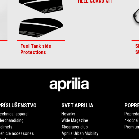
HEEL GUARD KIT
Fuel Tank side
S
Protections
S
PRÍSLUŠENSTVO
SVET APRILIA
POPRE
echnical apparel
Novinky
Popredaj
erchandising
Wide Magazine
4-ročná
Helmets
#bearacer club
Premium
ehicle accessories
Aprilia Urban Mobility