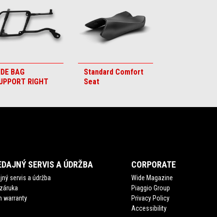
IDE BAG
Standard Comfort
UPPORT RIGHT
Seat
DAJNÝ SERVIS A ÚDRŽBA
CORPORATE
ný servis a údržba
Wide Magazine
 záruka
Piaggio Group
 warranty
Privacy Policy
Accessibility