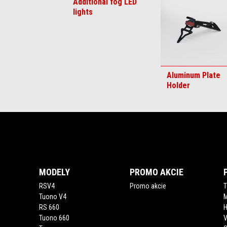
Additional fog LED
6
lights
Aluminum Plate
Holder
Footer
MODELY
PROMO AKCIE
RSV4
Promo akcie
T
Tuono V4
M
RS 660
Tuono 660
V