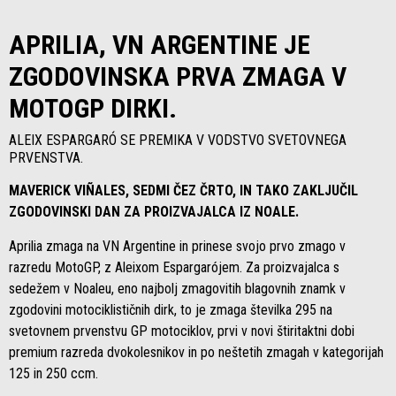
APRILIA, VN ARGENTINE JE
ZGODOVINSKA PRVA ZMAGA V
MOTOGP DIRKI.
ALEIX ESPARGARÓ SE PREMIKA V VODSTVO SVETOVNEGA
PRVENSTVA.
MAVERICK VIÑALES, SEDMI ČEZ ČRTO, IN TAKO ZAKLJUČIL
ZGODOVINSKI DAN ZA PROIZVAJALCA IZ NOALE.
Aprilia zmaga na VN Argentine in prinese svojo prvo zmago v
razredu MotoGP, z Aleixom Espargarójem. Za proizvajalca s
sedežem v Noaleu, eno najbolj zmagovitih blagovnih znamk v
zgodovini motociklističnih dirk, to je zmaga številka 295 na
svetovnem prvenstvu GP motociklov, prvi v novi štiritaktni dobi
premium razreda dvokolesnikov in po neštetih zmagah v kategorijah
125 in 250 ccm.