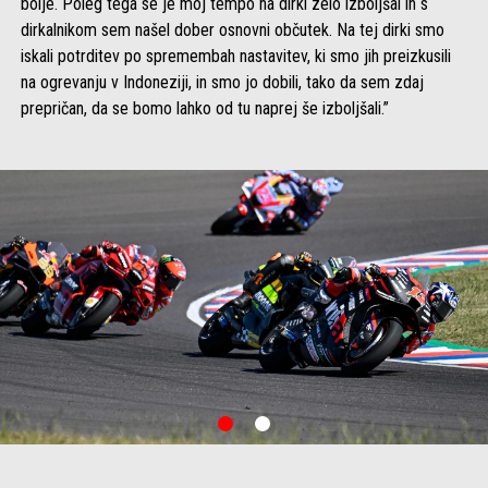
bolje. Poleg tega se je moj tempo na dirki zelo izboljšal in s
dirkalnikom sem našel dober osnovni občutek. Na tej dirki smo
iskali potrditev po spremembah nastavitev, ki smo jih preizkusili
na ogrevanju v Indoneziji, in smo jo dobili, tako da sem zdaj
prepričan, da se bomo lahko od tu naprej še izboljšali.”
item
item
0
1
Item
Item
1
1
of
of
2
2