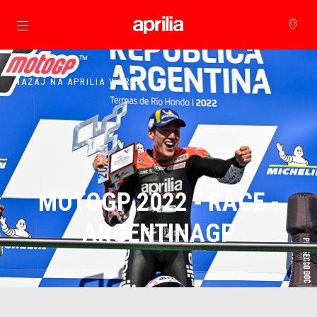
Pojdi na glavno vsebino
NAZAJ NA APRILIA WORLD
MOTOGP 2022 - RACE -
ARGENTINAGP