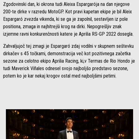
Zgodovinski dan, ki okrona tudi Aleixa Espargarója na dan njegove
200-te dirke v razredu MotoGP. Kot pravi kapetan ekipe je bil Aleix
Espargaró zvezda vikenda, ki se ga je zapolnil, sestavljen iz pole
positiona, zmaga in najhitrejši krog na dirki. Nepogrešljiv znak
izjemne ravni konkurenčnosti katere je Aprilia RS-GP 2022 dosegla.
Zahvaljujoč tej zmagi je Espargaró zdaj vodilni v skupnem seštevku
dirkačev s 45 točkami, demonstracija več kot pozitivnega začetka
sezone za celotno ekipo Aprilia Racing, ki,v Termas de Rio Hondo je
tudi Maverick Viñales odnesel svojo najboljšo predstavo sezone,
potem ko je kar nekaj krogov ostal med najboljšimi petimi.