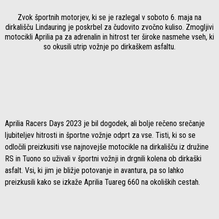
Zvok športnih motorjev, ki se je razlegal v soboto 6. maja na
dirkališču Lindauring je poskrbel za čudovito zvočno kuliso. Zmogljivi
motocikli Aprilia pa za adrenalin in hitrost ter široke nasmehe vseh, ki
so okusili utrip vožnje po dirkaškem asfaltu.
Aprilia Racers Days 2023 je bil dogodek, ali bolje rečeno srečanje
ljubiteljev hitrosti in športne vožnje odprt za vse. Tisti, ki so se
odločili preizkusiti vse najnovejše motocikle na dirkališču iz družine
RS in Tuono so uživali v športni vožnji in drgnili kolena ob dirkaški
asfalt. Vsi, ki jim je bližje potovanje in avantura, pa so lahko
preizkusili kako se izkaže Aprilia Tuareg 660 na okoliških cestah.