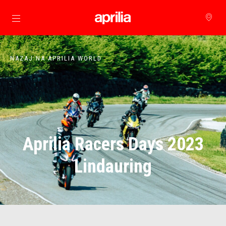
Pojdi na glavno vsebino
NAZAJ NA APRILIA WORLD
Aprilia Racers Days 2023
Lindauring