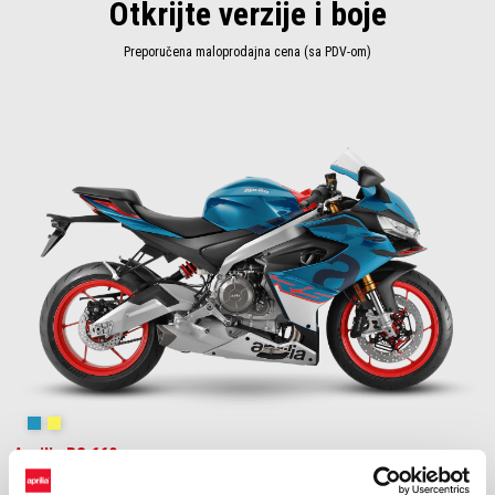
Otkrijte verzije i boje
Preporučena maloprodajna cena (sa PDV-om)
Blue Marlin
Venom Yellow
Aprilia RS 660
€ 11.799