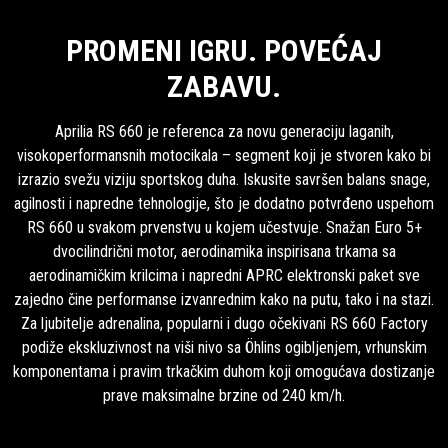
PROMENI IGRU. POVEĆAJ
ZABAVU.
Aprilia RS 660 je referenca za novu generaciju laganih,
visokoperformansnih motocikala – segment koji je stvoren kako bi
izrazio svežu viziju sportskog duha. Iskusite savršen balans snage,
agilnosti i napredne tehnologije, što je dodatno potvrđeno uspehom
RS 660 u svakom prvenstvu u kojem učestvuje. Snažan Euro 5+
dvocilindrični motor, aerodinamika inspirisana trkama sa
aerodinamičkim krilcima i napredni APRC elektronski paket sve
zajedno čine performanse izvanrednim kako na putu, tako i na stazi.
Za ljubitelje adrenalina, popularni i dugo očekivani RS 660 Factory
podiže ekskluzivnost na viši nivo sa Öhlins ogibljenjem, vrhunskim
komponentama i pravim trkačkim duhom koji omogućava dostizanje
prave maksimalne brzine od 240 km/h.