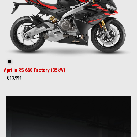
Dark Banshee
Aprilia RS 660 Factory (35kW)
€ 13.999