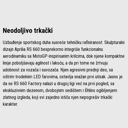
Neodoljivo trkački
Uzbuđenje sportskog duha susreće tehničku rafiniranost. Skulpturalni
dizajn Aprilia RS 660 besprekorno integriše funkcionalnu
aerodinamiku sa MotoGP-inspirisanim krilcima, dok njene kompaktne
linije poboljšavaju agilnost i lakoću, a da pri tome ne žrtvuju
udobnost za vozača i suvozača. Njen agresivni prednji deo, sa
oštrim trodelnim LED farovima, ostavlja snažan prvi utisak. Jasno je
da se RS 660 Factory nalazi u drugoj ligi već na prvi pogled, sa
ekskluzivnim dezenom, dvobojnim sedištem i Öhlins ogibljenjem
zlatnog izgleda, koji svi zajedno ističu njen nepogrešiv trkački
karakter.