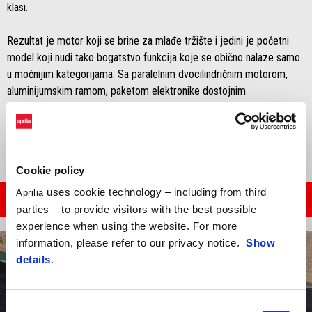
klasi.
Rezultat je motor koji se brine za mlađe tržište i jedini je početni
model koji nudi tako bogatstvo funkcija koje se obično nalaze samo
u moćnijim kategorijama. Sa paralelnim dvocilindričnim motorom,
aluminijumskim ramom, paketom elektronike dostojnim
supermotorima i rekordnim odnosom snage i težine, Aprilia RS 457
je uspela da nadmaši konkurenciju u svojoj debitantskoj godini.
Cookie policy
uses cookie technology – including from third
Aprilia
PROČITAJTE ČLANAK
parties – to provide visitors with the best possible
experience when using the website. For more
information, please refer to our privacy notice.
Show
details
.
Consent