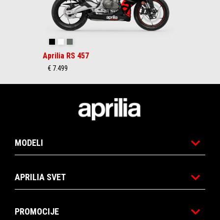
Racing Stripes
Opalescent Light
Prismatic Dark
Aprilia RS 457
€ 7.499
Podnožje
MODELI
APRILIA SVET
PROMOCIJE