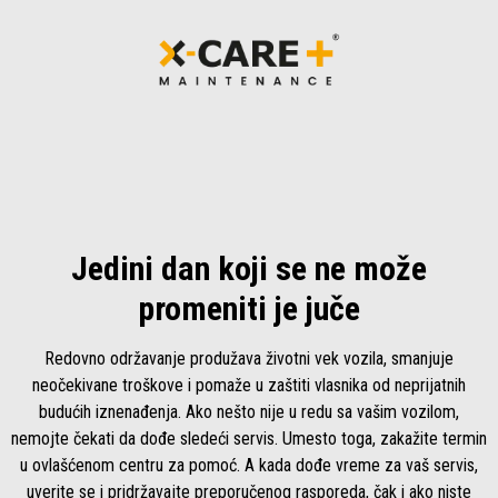
Jedini dan koji se ne može
promeniti je juče
Redovno održavanje produžava životni vek vozila, smanjuje
neočekivane troškove i pomaže u zaštiti vlasnika od neprijatnih
budućih iznenađenja. Ako nešto nije u redu sa vašim vozilom,
nemojte čekati da dođe sledeći servis. Umesto toga, zakažite termin
u ovlašćenom centru za pomoć. A kada dođe vreme za vaš servis,
uverite se i pridržavajte preporučenog rasporeda, čak i ako niste