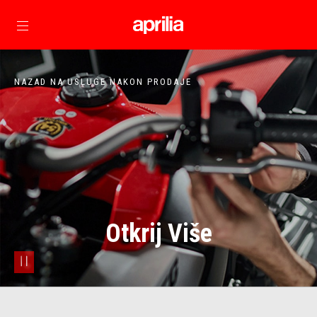
Idite na glavni sadržaj
NAZAD NA USLUGE NAKON PRODAJE
Otkrij Više
pause