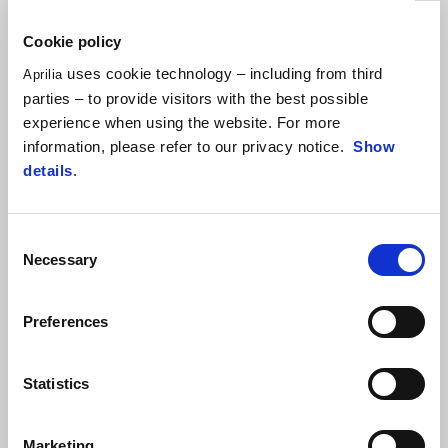
Cookie policy
Koliko često mom motociklu treba servis?
uses cookie technology – including from third
Aprilia
parties – to provide visitors with the best possible
Servisni intervali se razlikuju od vozila do vozila, tako da je najbolji
experience when using the website. For more
način da proverite preuzimanjem sopstvenog rasporeda servisa ili da
information, please refer to our privacy notice.
Show
pogledate svoje upustvo za upotrebu i održavanje / servisna
details
.
knjižica.
Consent
Necessary
Selection
Preferences
Statistics
Marketing