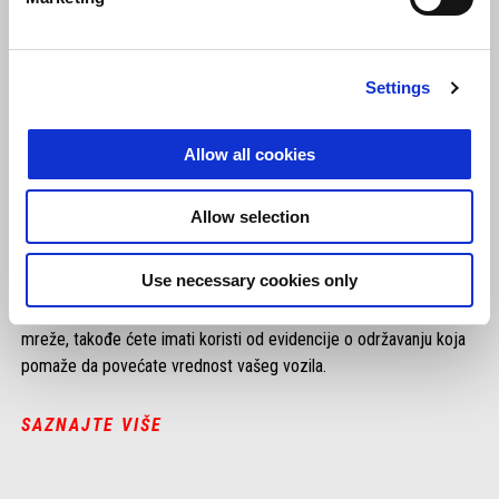
Settings
Allow all cookies
Allow selection
Knjižica o upotrebi i održavanju
Use necessary cookies only
Ona sadrži sve neophodne tehničke detalje u vezi sa planiranim
održavanjem. Odabirom servisnog centra iz naše ovlašćene
mreže, takođe ćete imati koristi od evidencije o održavanju koja
pomaže da povećate vrednost vašeg vozila.
SAZNAJTE VIŠE