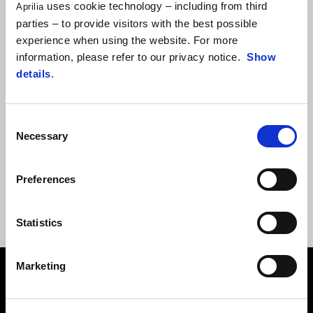
Promotii
uses cookie technology – including from third
Aprilia
parties – to provide visitors with the best possible
experience when using the website. For more
information, please refer to our privacy notice.
Show
details
.
Lasă-te ghidat de sentimentul de libertate și de emoții
puternice, descoperă ofertele din gamă.
Beneficiile cresc pe parcursul lunii. Nu rata ofertele.
Consent
Necessary
Selection
DESCARCĂ BROȘURA
Preferences
Statistics
Marketing
Subsol