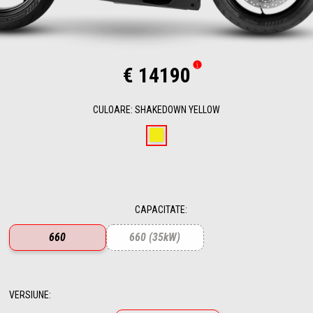
€ 14190
CULOARE
:
SHAKEDOWN YELLOW
Shakedown Yellow
CAPACITATE
:
660
660 (35kW)
VERSIUNE
: