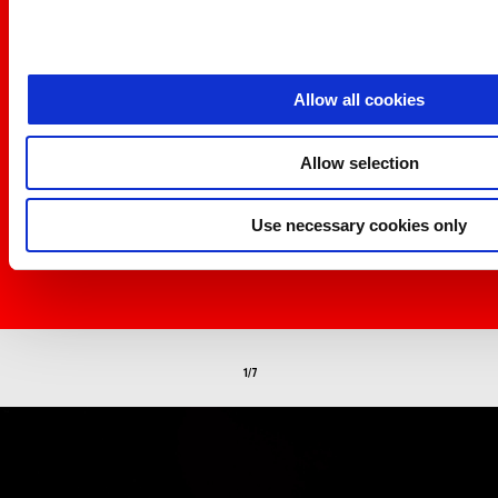
Allow all cookies
Allow selection
Use necessary cookies only
Item
Item
1
1
of
of
1
1
1/7