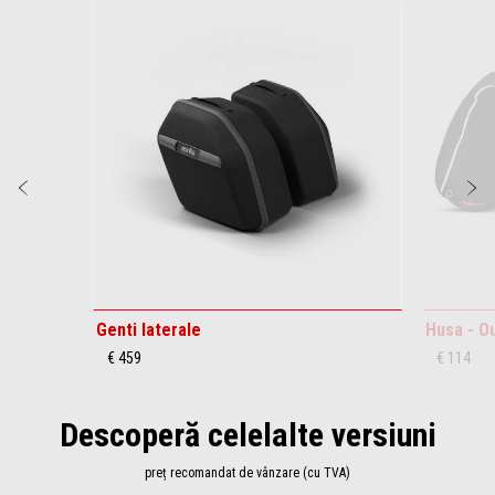
Item
1
of
6
Anterior
U
Genti laterale
Husa - O
€ 459
€ 114
Descoperă celelalte versiuni
preț recomandat de vânzare (cu TVA)