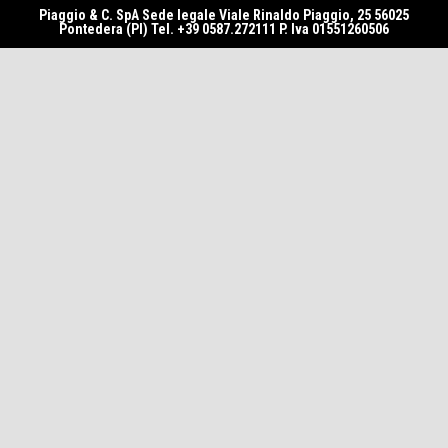
Piaggio & C. SpA Sede legale Viale Rinaldo Piaggio, 25 56025
Pontedera (PI) Tel. +39 0587.272111 P. Iva 01551260506