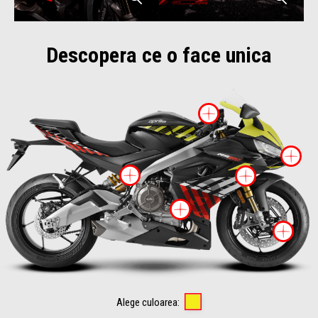
Descopera ce o face unica
Mai multe i
M
Mai multe informatii 
Mai mul
Mai multe infor
Ma
SHAKEDOWN YELLO
Alege culoarea: