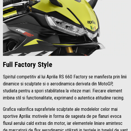
Full Factory Style
Spiritul competitiv al lui Aprilia RS 660 Factory se manifesta prin linii
dinamice si sculptate si o aerodinamica derivata din MotoGP,
studiata pentru a spori stabilitatea la viteze mari. Fiecare element
imbina stil si functionalitate, exprimand o autentica atitudine racing.
Grafica valorifica suprafetele sculptate ale modelelor celor mai
sportive Aprilia: motivele in forma de sageata de pe flanuri evoca
fluxul aerului cald extras din motor, iar elementele liniare amintesc
de marcatorii de flux aerodinamic utilizati in testele in tunelul de vant