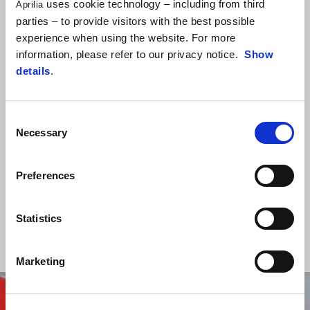
uses cookie technology – including from third
Aprilia
parties – to provide visitors with the best possible
experience when using the website. For more
information, please refer to our privacy notice.
Show
details
.
DIN CULISE
Consent
Necessary
Selection
Fii primul care descoperă secretele, știrile din culisele lumii Aprilia.
Preferences
AFLA MAI MULTE
Statistics
Marketing