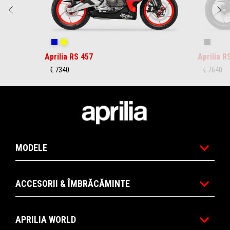
Anterior
U
Coral Snake Blue
Arsenic Yellow
Replica
Aprilia RS 457
Aprilia R
€ 7340
€ 7640
Subsol
MODELE
ACCESORII & ÎMBRĂCĂMINTE
APRILIA WORLD