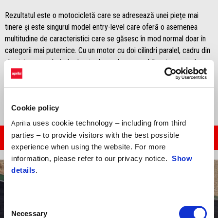
Rezultatul este o motocicletă care se adresează unei piețe mai
tinere și este singurul model entry-level care oferă o asemenea
multitudine de caracteristici care se găsesc în mod normal doar în
categorii mai puternice. Cu un motor cu doi cilindri paralel, cadru din
aluminiu, un pachet electronic demn de o superbike și un raport
putere-greutate record, Aprilia RS 457 a reușit să depășească
concurența în anul de debut.
Cookie policy
uses cookie technology – including from third
Aprilia
parties – to provide visitors with the best possible
CITESTE ARTICOLUL
experience when using the website. For more
information, please refer to our privacy notice.
Show
details
.
Consent
Necessary
Selection