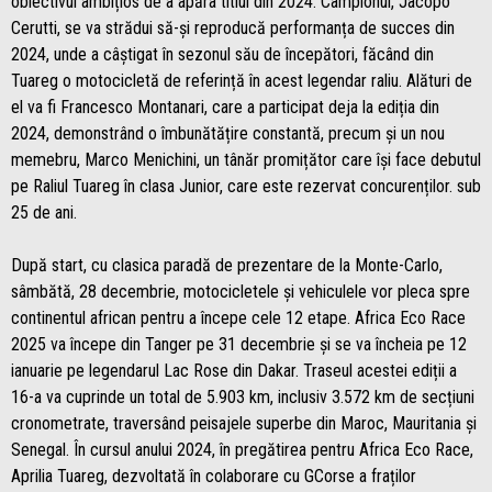
obiectivul ambițios de a apăra titlul din 2024. Campionul, Jacopo
Cerutti, se va strădui să-și reproducă performanța de succes din
2024, unde a câștigat în sezonul său de începători, făcând din
Tuareg o motocicletă de referință în acest legendar raliu. Alături de
el va fi Francesco Montanari, care a participat deja la ediția din
2024, demonstrând o îmbunătățire constantă, precum și un nou
memebru, Marco Menichini, un tânăr promițător care își face debutul
pe Raliul Tuareg în clasa Junior, care este rezervat concurenților. sub
25 de ani.
După start, cu clasica paradă de prezentare de la Monte-Carlo,
sâmbătă, 28 decembrie, motocicletele și vehiculele vor pleca spre
continentul african pentru a începe cele 12 etape. Africa Eco Race
2025 va începe din Tanger pe 31 decembrie și se va încheia pe 12
ianuarie pe legendarul Lac Rose din Dakar. Traseul acestei ediții a
16-a va cuprinde un total de 5.903 km, inclusiv 3.572 km de secțiuni
cronometrate, traversând peisajele superbe din Maroc, Mauritania și
Senegal. În cursul anului 2024, în pregătirea pentru Africa Eco Race,
Aprilia Tuareg, dezvoltată în colaborare cu GCorse a fraților