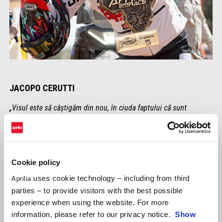
JACOPO CERUTTI
„Visul este să câștigăm din nou, în ciuda faptului că sunt
aproape 4.000 de km de tronsoane cronometrate extrem de
solicitante pe parcurs unde se poate întâmpla orice. În Africa Eco
Race, navigarea este întotdeauna o provocare uriașă și fiecare zi
poate ține surprize până la ultima milă. M-am antrenat cât de
Cookie policy
bine am putut și totul a decurs conform planului, așa că simt că
uses cookie technology – including from third
sunt pregătit. Sunt încrezător că vom putea câștiga unele etape
Aprilia
parties – to provide visitors with the best possible
și vom obține o poziție generală bună. Tot ce mai rămâne acum
experience when using the website. For more
este să începem și să dăm totul!”
information, please refer to our privacy notice.
Show