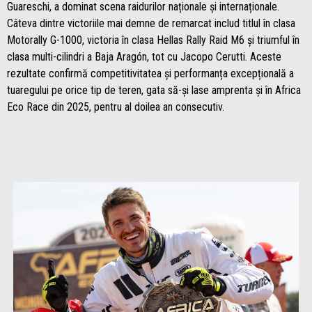
Guareschi, a dominat scena raidurilor naționale și internaționale.
Câteva dintre victoriile mai demne de remarcat includ titlul în clasa
Motorally G-1000, victoria în clasa Hellas Rally Raid M6 și triumful în
clasa multi-cilindri a Baja Aragón, tot cu Jacopo Cerutti. Aceste
rezultate confirmă competitivitatea și performanța excepțională a
tuaregului pe orice tip de teren, gata să-și lase amprenta și în Africa
Eco Race din 2025, pentru al doilea an consecutiv.