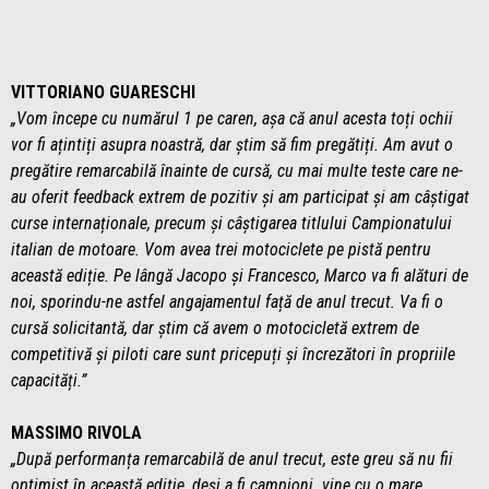
VITTORIANO GUARESCHI
„Vom începe cu numărul 1 pe caren, așa că anul acesta toți ochii
vor fi ațintiți asupra noastră, dar știm să fim pregătiți. Am avut o
pregătire remarcabilă înainte de cursă, cu mai multe teste care ne-
au oferit feedback extrem de pozitiv și am participat și am câștigat
curse internaționale, precum și câștigarea titlului Campionatului
italian de motoare. Vom avea trei motociclete pe pistă pentru
această ediție. Pe lângă Jacopo și Francesco, Marco va fi alături de
noi, sporindu-ne astfel angajamentul față de anul trecut. Va fi o
cursă solicitantă, dar știm că avem o motocicletă extrem de
competitivă și piloti care sunt pricepuți și încrezători în propriile
capacități.”
MASSIMO RIVOLA
„După performanța remarcabilă de anul trecut, este greu să nu fii
optimist în această ediție, deși a fi campioni vine cu o mare