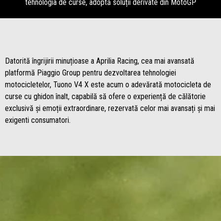
tehnologia de curse, adoptă soluții derivate din MotoGP
Datorită îngrijirii minuțioase a Aprilia Racing, cea mai avansată
platformă Piaggio Group pentru dezvoltarea tehnologiei
motocicletelor, Tuono V4 X este acum o adevărată motocicleta de
curse cu ghidon înalt, capabilă să ofere o experiență de călătorie
exclusivă și emoții extraordinare, rezervată celor mai avansați și mai
exigenti consumatori.