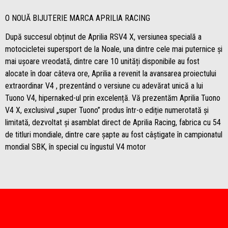
O NOUĂ BIJUTERIE MARCA APRILIA RACING
După succesul obținut de Aprilia RSV4 X, versiunea specială a
motocicletei supersport de la Noale, una dintre cele mai puternice și
mai ușoare vreodată, dintre care 10 unități disponibile au fost
alocate în doar câteva ore, Aprilia a revenit la avansarea proiectului
extraordinar V4 , prezentând o versiune cu adevărat unică a lui
Tuono V4, hipernaked-ul prin excelență. Vă prezentăm Aprilia Tuono
V4 X, exclusivul „super Tuono” produs într-o ediție numerotată și
limitată, dezvoltat și asamblat direct de Aprilia Racing, fabrica cu 54
de titluri mondiale, dintre care șapte au fost câștigate în campionatul
mondial SBK, în special cu îngustul V4 motor