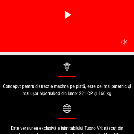
play
mu
Item
Item
1
1
of
of
1
1
Conceput pentru distracție maximă pe pistă, este cel mai puternic și
mai ușor hipernaked din lume: 221 CP și 166 kg
Este versiunea exclusivă a inimitabilului Tuono V4: născut din