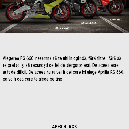
Item
Item
1
1
of
of
1
1
Alegerea RS 660 înseamnă să te uiți în oglindă, fără filtre , fără să
te prefaci și să recunoști ce fel de alergator ești. De aceea este
atât de dificil. De aceea nu tu vei fi cel care îsi alege Aprilia RS 660:
ea va fi cea care te alege pe tine
APEX BLACK