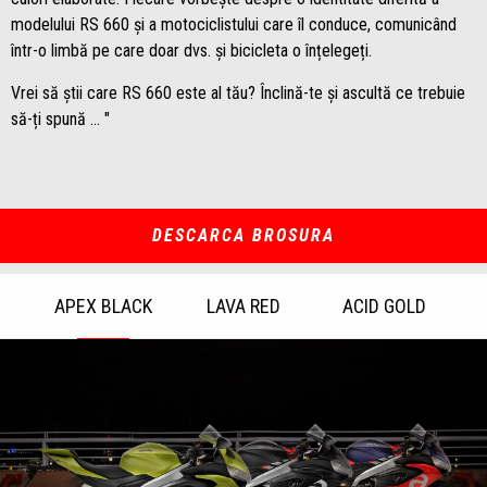
modelului RS 660 și a motociclistului care îl conduce, comunicând
într-o limbă pe care doar dvs. și bicicleta o înțelegeți.
Vrei să știi care RS 660 este al tău? Înclină-te și ascultă ce trebuie
să-ți spună ... "
DESCARCA BROSURA
APEX BLACK
LAVA RED
ACID GOLD
Item
1
of
3