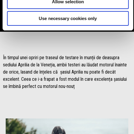
Allow selection
la 8.000 rpm există o minunată schimbare de ton care te
însoțește pana la 11.200 rpm, în timp ce treceti dintr-o treaptă
de viteză la alta foarte rapid datorită unui quick shifter excelent.
Use necessary cookies only
În timpul unei opriri pe traseul de testare în munții de deasupra
sediului Aprilia de la Veneția, ambii testeri au lăudat motorul înainte
de orice, lasand de înțeles că șasiul Aprilia nu poate fi decât
excelent. Ceea ce i-a frapat a fost modul în care excelența șasiului
se îmbină perfect cu motorul nou-nouț