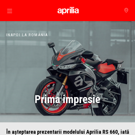
Alege continutul principal
INAPOI LA ROMÂNIA
Prima impresie
În așteptarea prezentarii modelului Aprilia RS 660, iată