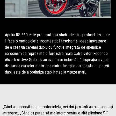
Aprilia RS 660 este produsul unui studiu de stil aprofundat și care
îl face o motocicletă incontestabil fascinantă; ideea inovatoare
de a crea un carenaj dublu cu funcție integrată de apendice
aerodinamică reprezintă o fereastră reală către viitor. Federico
Aliverti și Uwe Seitz nu au avut nicio îndoială că inspirația a venit
din lumea curselor moto: una dintre funcțiile carenajului cu pereți
dubli este de a optimiza stabilitatea la viteze mari.
„Când au coborât de pe motocicleta, cei doi jurnaliști au pus aceeași
întrebare:„ „Când aș putea să mă întorc pentru o altă plimbare?” ”.