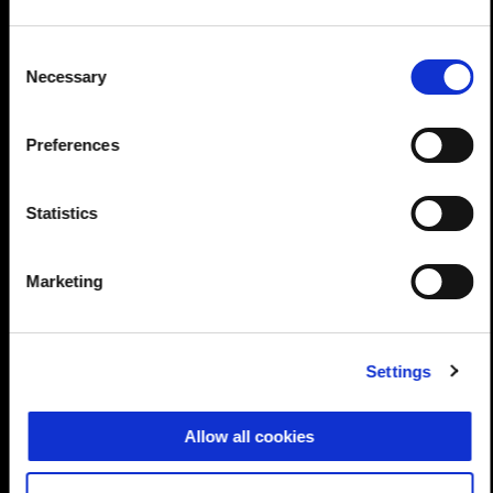
Consent
Necessary
Selection
Preferences
Statistics
Marketing
Settings
Puterea motorului devine evidentă de la 4.000 rpm și oferă
Allow all cookies
flexibilitate motorului, până la punctul în care multe drumuri pot fi
savurate confortabil folosind doar a treia treaptă de viteză. Apoi,