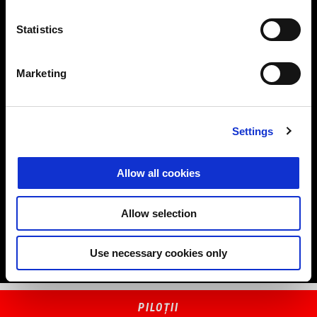
Statistics
Marketing
"Sunt extrem de entuziasmat de această nouă provocare, de a
Settings
câștiga alături de Aprilia. Obiectivele mele sunt foarte clare;
acum trebuie să ne concentrăm să fim cea mai bună versiune a
Allow all cookies
noastră – atât Aprilia, cât și eu. Sunt în locul potrivit pentru a
realiza lucruri extraordinare, va fi o provocare palpitantă, iar noi
Allow selection
toți suntem foarte determinați. Simt cu adevărat căldura de a
face parte din această echipă și cred că acesta este locul perfect
pentru mine.”
Use necessary cookies only
PILOȚII