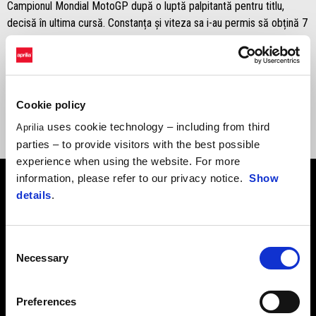
Campionul Mondial MotoGP după o luptă palpitantă pentru titlu,
decisă în ultima cursă. Constanța și viteza sa i-au permis să obțină 7
victorii în sprinturi, 3 în cursele lungi, 22 de podiumuri și 7 pole
position.
În 2025, Jorge a făcut un alt pas semnificativ în cariera sa, devenind
Cookie policy
parte a echipei oficiale Aprilia Racing MotoGP.
uses cookie technology – including from third
Aprilia
parties – to provide visitors with the best possible
experience when using the website. For more
information, please refer to our privacy notice.
Show
details
.
Consent
Necessary
Selection
Preferences