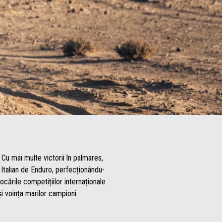
 Cu mai multe victorii în palmares,
 Italian de Enduro, perfecționându-
ocările competițiilor internaționale
i voința marilor campioni.