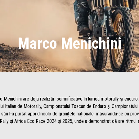
Marco Menichini
o Menichini are deja realizări semnificative în lumea motorally și enduro.
lui Italian de Motorally, Campionatului Toscan de Enduro și Campionatului
l său l-a purtat apoi dincolo de granițele naționale, măsurându-se cu prov
 Rally și Africa Eco Race 2024 și 2025, unde a demonstrat că are ritmul ș