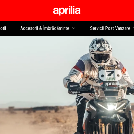
Alege continutul princip
tii
Accesorii & Îmbrăcăminte
Servicii Post Vanzare