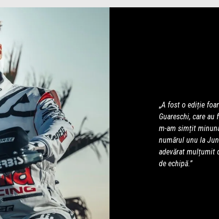
„
A fost o ediție fo
Guareschi, care au f
m-am simțit minunat
numărul unu la Junio
adevărat mulțumit d
de echipă.”