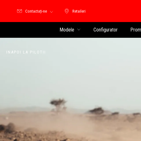
Contactați-ne
Retaileri
Retaileri
Modele
Configurator
Promo
INAPOI LA PILOTII