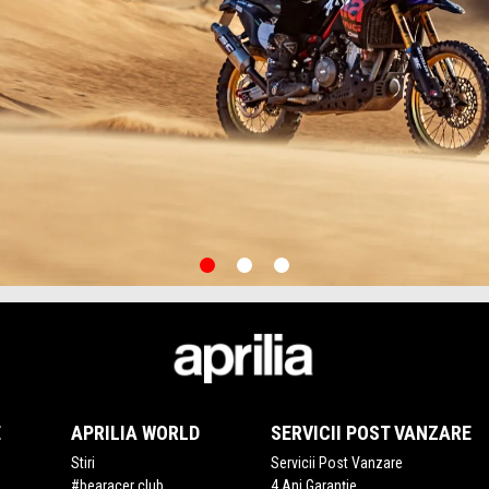
item
item
item
0
1
2
E
APRILIA WORLD
SERVICII POST VANZARE
Stiri
Servicii Post Vanzare
#bearacer club
4 Ani Garanție