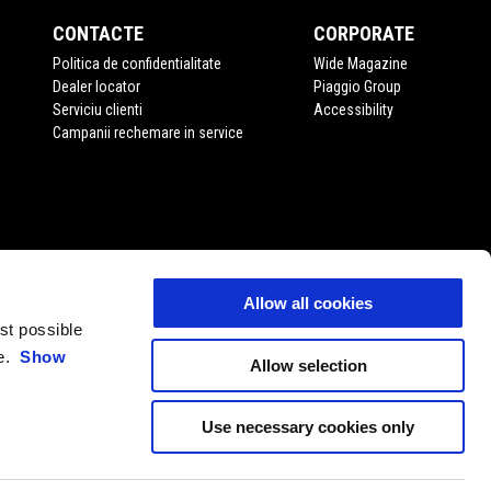
CONTACTE
CORPORATE
Politica de confidentialitate
Wide Magazine
Dealer locator
Piaggio Group
Serviciu clienti
Accessibility
Campanii rechemare in service
Allow all cookies
est possible
ce.
Show
Allow selection
Use necessary cookies only
RO
ALEGE WEBSITE-UL LOCAL