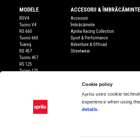
MODELE
ACCESORII & ÎMBRĂCĂMINT
RSV4
Accesorii
Tuono V4
Îmbrăcăminte
RS 660
Aprilia Racing Collection
Tuono 660
Sport & Performance
Tuareg
Adventure & Offroad
RS 457
Streetwear
Tuono 457
RS 125
Tuono 125
SX 125
RX 125
Cookie policy
SR GT 400
uses cookie technolo
Aprilia
SR GT
experience when using the 
SXR
details
.
SR
Facebook
Instagram
Twitter
Youtube