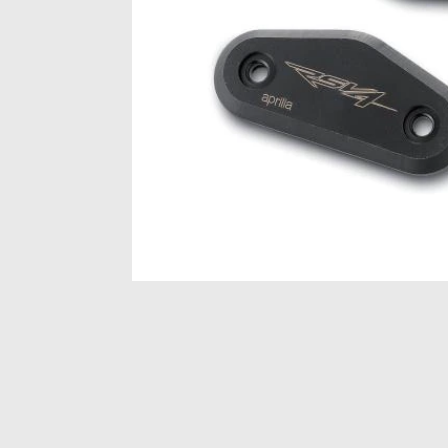
Item
1
of
1