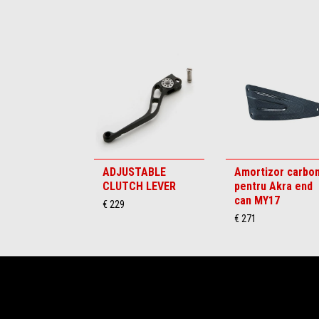
Item
1
of
6
ADJUSTABLE
Amortizor carbo
CLUTCH LEVER
pentru Akra end
can MY17
€ 229
€ 271
Subsol