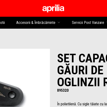
Alege continutul princip
tii
Accesorii & Îmbrăcăminte
Servicii Post Vanzare
SET CAPA
GĂURI DE
OGLINZII 
895320
În polietilenă. Cu sigle tăiate cu 