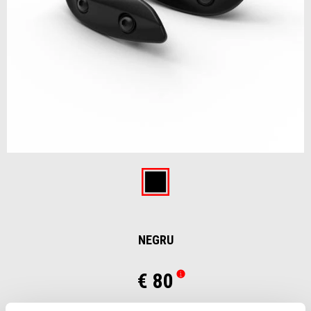
Item
1
of
Negru
1
NEGRU
€ 80