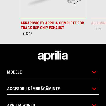
AKRAPOVIČ BY APRILIA COMPLETE FOR
ALLUMIN
TRACK USE ONLY EXHAUST
€ 159
€ 4202
Subsol
MODELE
ACCESORII & ÎMBRĂCĂMINTE
APRILIA WORLD