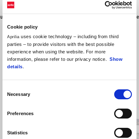
Capace pentru oglinzi, realizate din plastic rezistent, se integrează
perfect cu designul carenajului frontal, pregătind motocicleta pentru
utilizarea pe pistă. NB: Acest produs nu este omologat pentru drumurile
publice.
Cookie policy
uses cookie technology – including from third
Aprilia
parties – to provide visitors with the best possible
experience when using the website. For more
information, please refer to our privacy notice.
Show
details
.
Consent
Necessary
Selection
Item
1
of
6
Preferences
Statistics