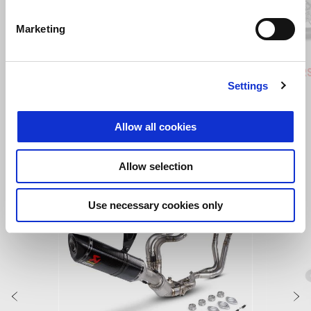
Anterior
U
Marketing
Stingray Blue
Poison Yellow
Shaked
Aprilia RSV4 1100
Aprilia 
Settings
€ 22285
€ 27320
Allow all cookies
VEZI TOATE
Allow selection
Item
1
of
6
Use necessary cookies only
Anterior
U