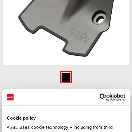
Anterior
Ur
Item
1
of
Negru
2
NEGRU
€ 148
Cookie policy
uses cookie technology – including from third
Aprilia