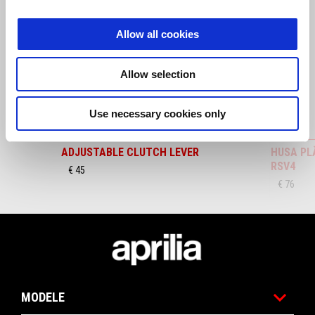
Allow all cookies
Anterior
U
Allow selection
Use necessary cookies only
ADJUSTABLE CLUTCH LEVER
HUSA PL
RSV4
€ 45
€ 76
Subsol
MODELE