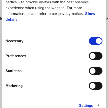
Este realizat cu imprimare 3D pentru a asigura ușurință maximă,
parties – to provide visitors with the best possible
conceput pentru a oferi un aspect de curse motocicletei. Este folosit
experience when using the website. For more
pentru a închide orificiul plăcuței de înmatriculare atunci când este
information, please refer to our privacy notice.
Show
îndepărtat suportul plăcuței în timpul curselor pe piste. Numai pentru uz
details
.
de curse.
Consent
Necessary
Selection
Preferences
Statistics
VEZI TOATE
Marketing
Item
1
of
6
Settings