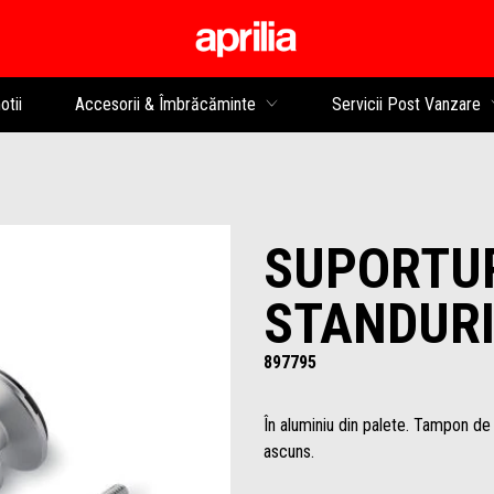
Alege continutul princip
tii
Accesorii & Îmbrăcăminte
Servicii Post Vanzare
SUPORTU
STANDURI
897795
În aluminiu din palete. Tampon de 
ascuns.