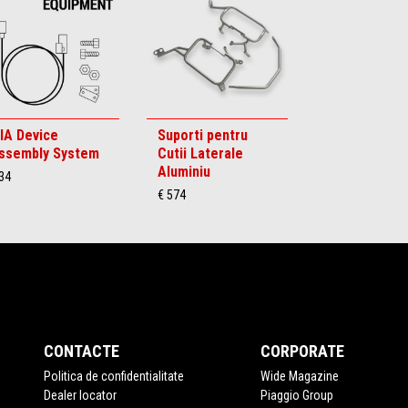
IA Device
Suporti pentru
ssembly System
Cutii Laterale
Aluminiu
34
€ 574
CONTACTE
CORPORATE
Politica de confidentialitate
Wide Magazine
Dealer locator
Piaggio Group