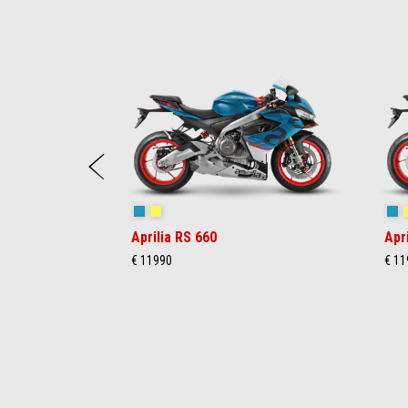
Item
1
of
6
Anterior
Blue Marlin
Venom Yellow
Bl
Aprilia RS 660
Apr
€ 11990
€ 11
Item
1
of