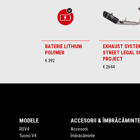
6
BATERIE LITHIUM
EXHAUST SYSTE
POLYMER
STREET LEGAL S
PROJECT
€ 392
€ 2644
Subsol
MODELE
ACCESORII & ÎMBRĂCĂMINT
RSV4
Accesorii
Tuono V4
Îmbrăcăminte