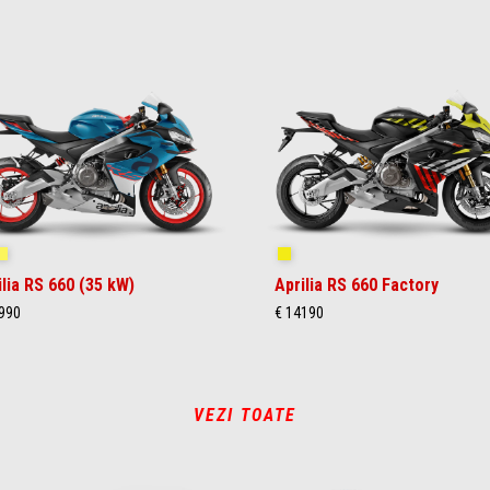
ue Marlin
Venom Yellow
Shakedown Yellow
ilia RS 660 (35 kW)
Aprilia RS 660 Factory
990
€ 14190
VEZI TOATE