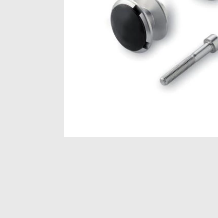
Item
1
of
1