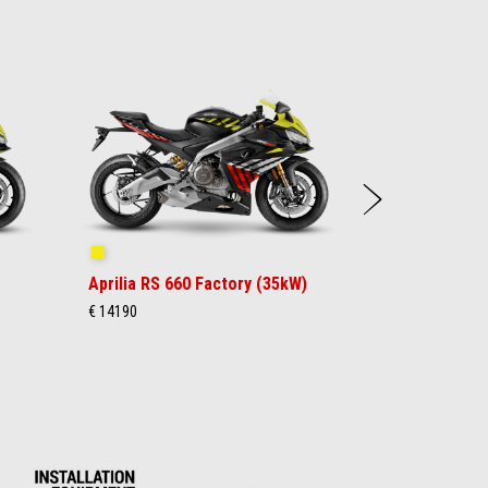
Urmat
Shakedown Yellow
Aprilia RS 660 Factory (35kW)
€ 14190