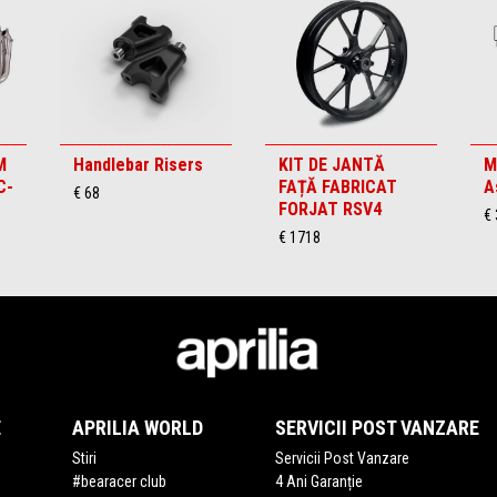
M
Handlebar Risers
KIT DE JANTĂ
M
C-
FAȚĂ FABRICAT
A
€ 68
FORJAT RSV4
€ 
€ 1718
E
APRILIA WORLD
SERVICII POST VANZARE
Stiri
Servicii Post Vanzare
#bearacer club
4 Ani Garanție