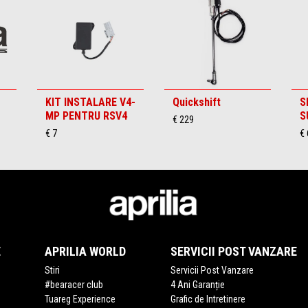
KIT INSTALARE V4-
Quickshift
S
MP PENTRU RSV4
S
€ 229
€ 7
€ 
E
APRILIA WORLD
SERVICII POST VANZARE
Stiri
Servicii Post Vanzare
#bearacer club
4 Ani Garanție
Tuareg Experience
Grafic de Intretinere