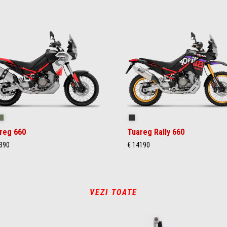
ilstorm White
Tornado Green
Rally
reg 660
Tuareg Rally 660
390
€ 14190
VEZI TOATE