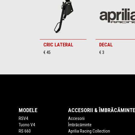
6
CRIC LATERAL
DECAL
€ 45
€ 3
Subsol
MODELE
ACCESORII & ÎMBRĂCĂMINT
RSV4
Accesorii
Tuono V4
Îmbrăcăminte
RS 660
Aprilia Racing Collection