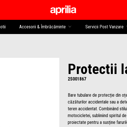
Alege continutul princip
tii
Accesorii & Îmbrăcăminte
Servicii Post Vanzare
Protectii l
2S001867
Bare tubulare de protecție din oț
căzăturilor accidentale sau a dete
teren accidentat. Combinând stilul 
motocicletei, subliniind spiritul 
proiectate pentru a susține faruril