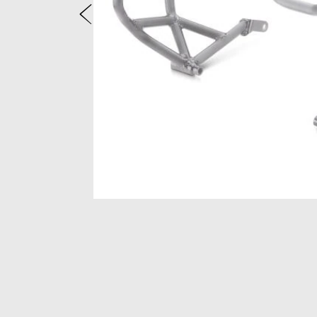
Anterior
Item
1
of
2