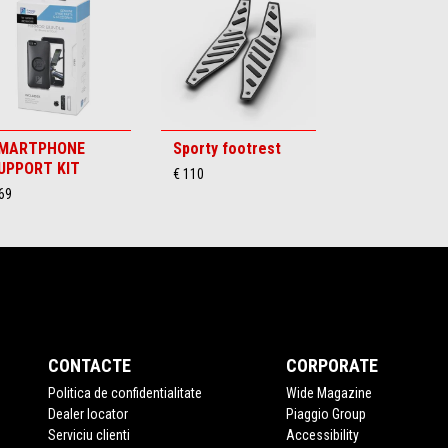
MARTPHONE
Sporty footrest
UPPORT KIT
€ 110
69
CONTACTE
CORPORATE
Politica de confidentialitate
Wide Magazine
Dealer locator
Piaggio Group
Serviciu clienti
Accessibility