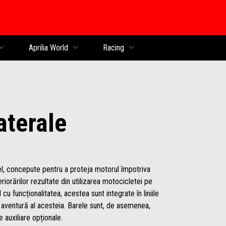
al
Aprilia World
Racing
aterale
el, concepute pentru a proteja motorul împotriva
riorărilor rezultate din utilizarea motocicletei pe
cu funcționalitatea, acestea sunt integrate în liniile
de aventură al acesteia. Barele sunt, de asemenea,
e auxiliare opționale.