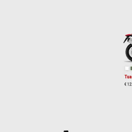
Item
1
of
2
Ha
Tua
€ 12
Item
1
of