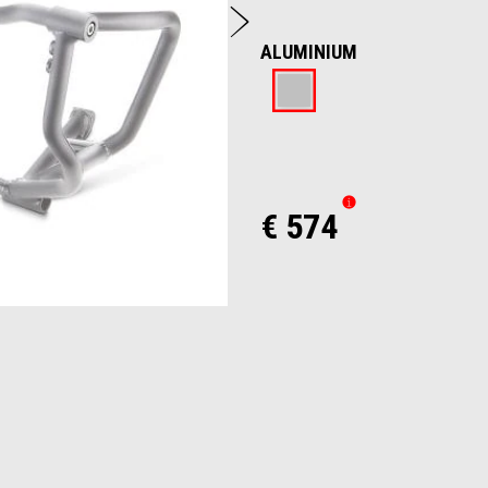
Urmatorul
ALUMINIUM
Aluminium
€ 574