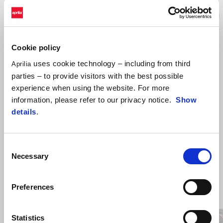
Husă de protecție pentru vehicul, fabricată din material de înaltă
calitate și cu deschideri concepute pentru a acomoda orice accesorii
suplimentare montate pe vehicul. Prevăzută cu benzi reflectorizante,
fereastră transparentă pentru numărul de înmatriculare și inel de lanț
Cookie policy
acoperit cu PVC. Logo Aprilia.
uses cookie technology – including from third
Aprilia
parties – to provide visitors with the best possible
experience when using the website. For more
information, please refer to our privacy notice.
Show
details
.
Consent
Necessary
Selection
Item
1
Preferences
of
4
Statistics