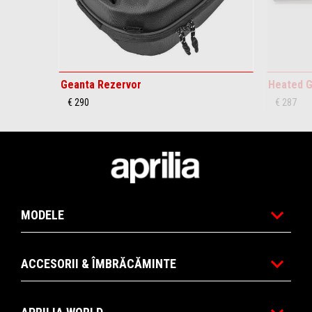
Geanta Rezervor
Heated G
€ 290
€ 287
Subsol
MODELE
ACCESORII & ÎMBRĂCĂMINTE