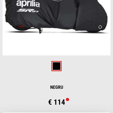
Item
1
of
Negru
1
NEGRU
€ 114