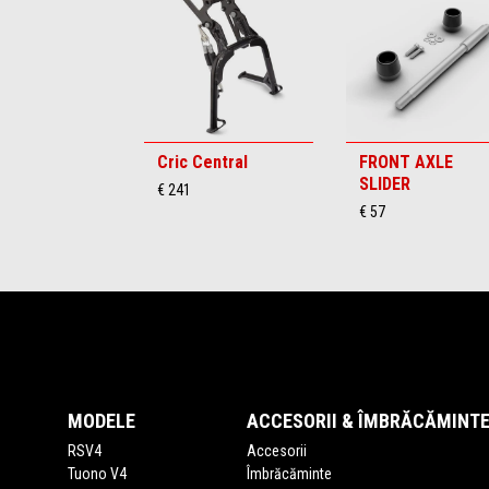
6
Cric Central
FRONT AXLE
SLIDER
€ 241
€ 57
Subsol
MODELE
ACCESORII & ÎMBRĂCĂMINT
RSV4
Accesorii
Tuono V4
Îmbrăcăminte