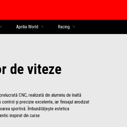
al
Aprilia World
Racing
r de viteze
relucrată CNC, realizată din aluminiu de înaltă
ă control și precizie excelente, iar finisajul anodizat
loarea sportivă. Îmbunătățește estetica
entic inspirat din curse.