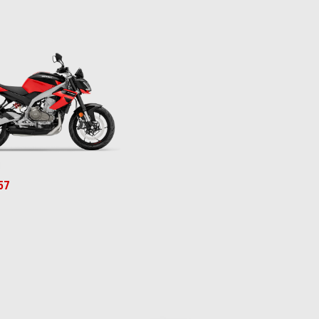
Red
 Gray
antis Purple
57