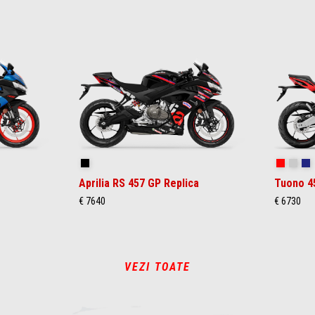
Replica
Piranha 
Puma
M
Aprilia RS 457 GP Replica
Tuono 4
€ 7640
€ 6730
VEZI TOATE