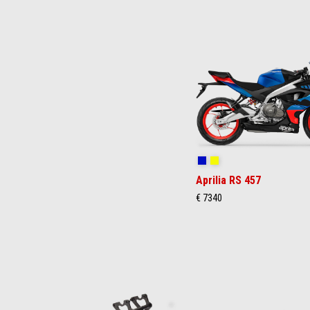
Item
1
of
3
Coral Snake Blue
Arsenic Yellow
Aprilia RS 457
€ 7340
Item
1
of