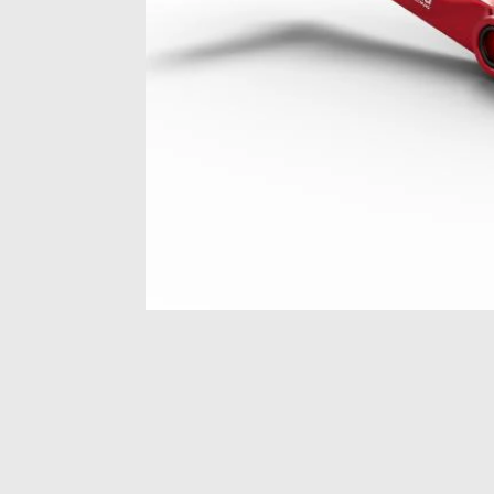
Item
1
of
1