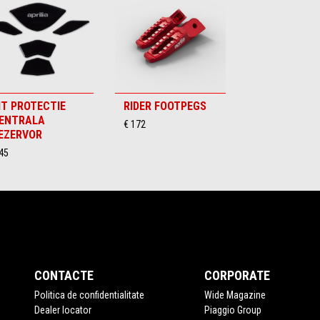
IT PROTECTIE
RIDER FOOTPEGS
ENTRALA
€ 172
EZERVOR
45
CONTACTE
CORPORATE
Politica de confidentialitate
Wide Magazine
Dealer locator
Piaggio Group