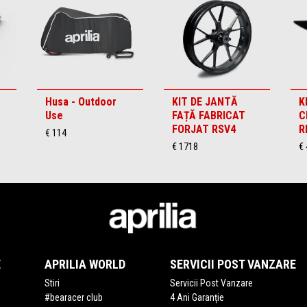
Husa - Outdoor
KIT DE JANTĂ
K
Use
FAȚĂ FABRICAT
C
FORJAT RSV4
R
€ 114
€ 1718
€ 
E
APRILIA WORLD
SERVICII POST VANZARE
Stiri
Servicii Post Vanzare
#bearacer club
4 Ani Garanție