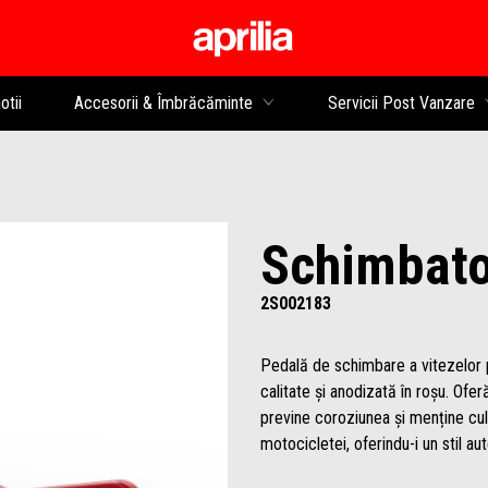
Alege continutul princip
tii
Accesorii & Îmbrăcăminte
Servicii Post Vanzare
Schimbato
2S002183
Pedală de schimbare a vitezelor p
calitate și anodizată în roșu. Ofer
previne coroziunea și menține cu
motocicletei, oferindu-i un stil aut