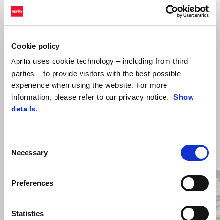
aluminiu argintiu. Dispune de un mâner pentru transport ușor. Placa de
montare este inclusă.
Cookie policy
uses cookie technology – including from third
Aprilia
parties – to provide visitors with the best possible
experience when using the website. For more
information, please refer to our privacy notice.
Show
details
.
Item
Consent
1
of
Necessary
Selection
2
Preferences
Anterior
U
Statistics