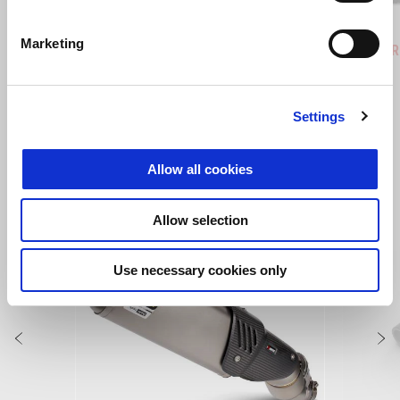
Hailstorm White
Tornado Green
Rally
Marketing
Tuareg 660
Tuareg R
€ 12390
€ 14190
Settings
VEZI TOATE
Allow all cookies
Item
1
of
6
Allow selection
Use necessary cookies only
Anterior
U