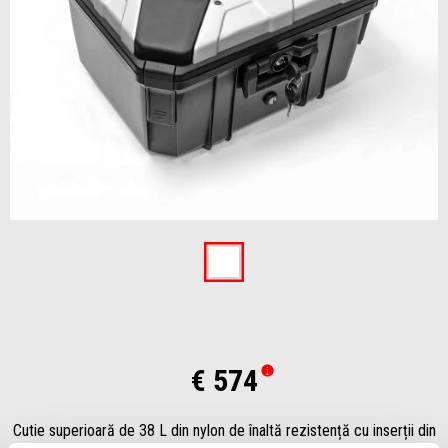
Item
1
of
1
€ 574
Cutie superioară de 38 L din nylon de înaltă rezistență cu inserții din