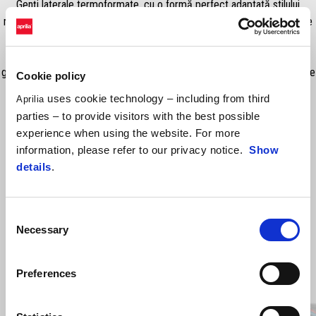
Genți laterale termoformate, cu o formă perfect adaptată stilului
motocicletei. Rigide, dar ușoare, aceste genți sunt extrem de practice
atât pentru călătoriile urbane, cât și pentru excursiile de weekend.
Capacitate totală: 34 L (17 L stânga – 17 L dreapta). Sunt incluse și
genți interioare impermeabile. NB: Pentru montaj este necesar setul de
Cookie policy
suporturi dedicate (SKIT2S002186).
uses cookie technology – including from third
Aprilia
parties – to provide visitors with the best possible
experience when using the website. For more
information, please refer to our privacy notice.
Show
details
.
Consent
Necessary
Selection
Item
Preferences
1
of
9