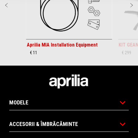
Anterior
U
Aprilia MIA Installation Equipment
KIT GEA
€ 11
€ 299
Subsol
MODELE
ACCESORII & ÎMBRĂCĂMINTE