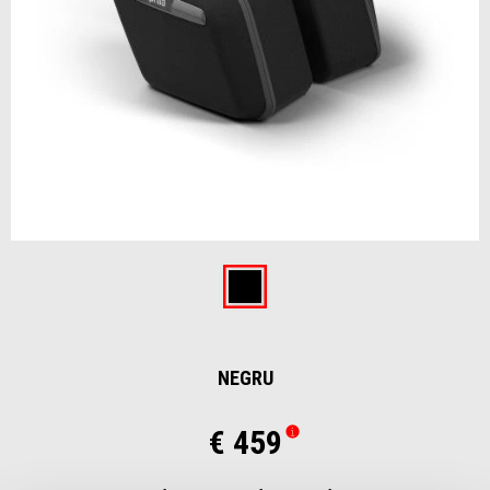
Item
1
of
Negru
1
NEGRU
€ 459