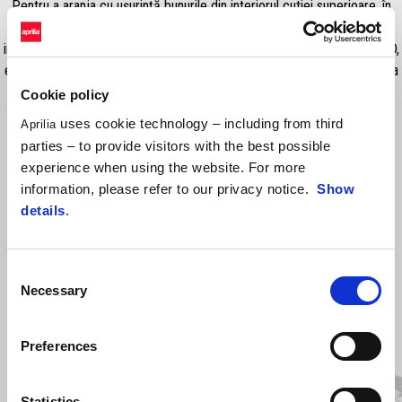
Pentru a aranja cu ușurință bunurile din interiorul cutiei superioare, în
timpul călătoriilor și al deplasărilor lungi, folosește aceste genți
interioare din material textil rezistent. Geantă din poliester negru 600D,
echipată cu mânere practice pentru a fi depozitată cu ușurință în cutia
superioară.
Cookie policy
uses cookie technology – including from third
Aprilia
parties – to provide visitors with the best possible
experience when using the website. For more
information, please refer to our privacy notice.
Show
details
.
Consent
Necessary
Selection
Item
1
of
Preferences
2
Statistics