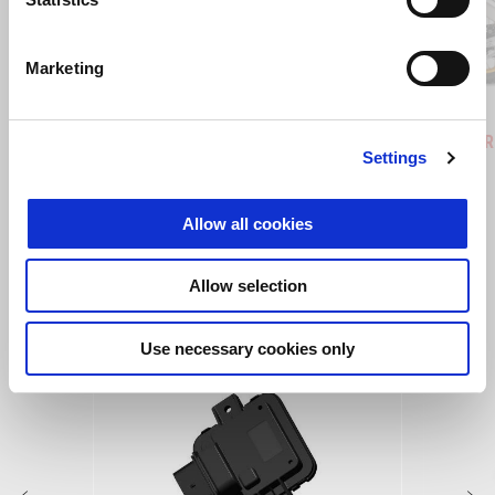
Anterior
U
Marketing
Hailstorm White
Tornado Green
Rally
Tuareg 660
Tuareg R
Settings
€ 12390
€ 14190
Allow all cookies
VEZI TOATE
Allow selection
Item
1
of
6
Use necessary cookies only