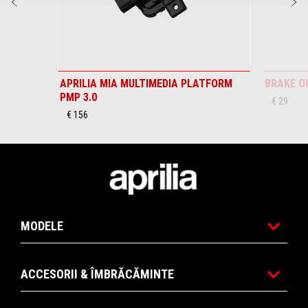
Anterior
U
APRILIA MIA MULTIMEDIA PLATFORM
BRAKE O
PMP 3.0
€ 29
€ 156
Subsol
MODELE
ACCESORII & ÎMBRĂCĂMINTE