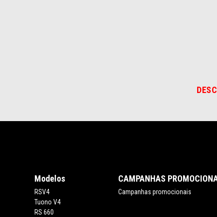
of
of
2
2
DESC
Rodapé
Modelos
CAMPANHAS PROMOCIONA
RSV4
Campanhas promocionais
Tuono V4
RS 660