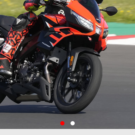
item
item
0
1