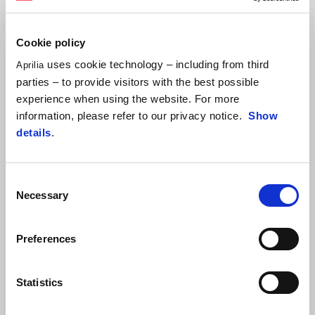
Cookie policy
Cubozoa White
Varanus Black
uses cookie technology – including from third
Aprilia SX 125
Aprilia
parties – to provide visitors with the best possible
4.499 €
experience when using the website. For more
information, please refer to our privacy notice.
Show
details
.
Consent
Necessary
Selection
Preferences
Statistics