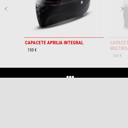
Anterior
P
CAPACETE APRILIA INTEGRAL
CAPACET
MULTIRO
150 €
160 €
Rodapé
Modelos
CAMPANHAS PROMOCIONAIS