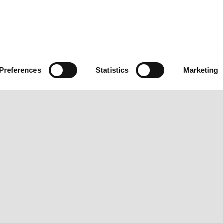
IS
APRILIA WORLD
SERVIÇOS AO CLIENT
Novidades
Garantia de 4 anos
Wide Magazine
Serviços Após-venda
#bearacer club
Manutenção programada
Preferences
Statistics
Marketing
Acessórios
Peças originais
Premium warranty