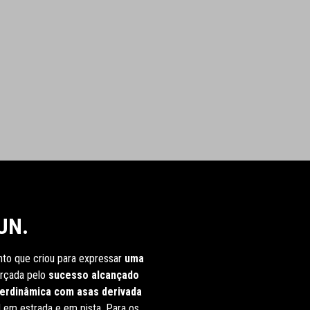
UN.
to que criou para expressar
uma
forçada pelo
sucesso alcançado
aerdinâmica com asas derivada
 em estrada e em pista. Para os