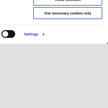
Use necessary cookies only
E
Contacts
Corporate
Política de privacidade
Wide Magazine
Onde estamos
Piaggio Group
Apoio ao cliente
Accessibility
Settings
Recall campaign