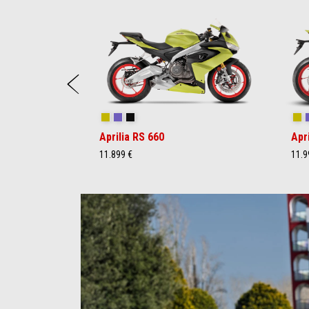
1
of
5
Anterior
Acid Gold
Tribute
Racing Black
Ac
Aprilia RS 660
Apr
11.899 €
11.9