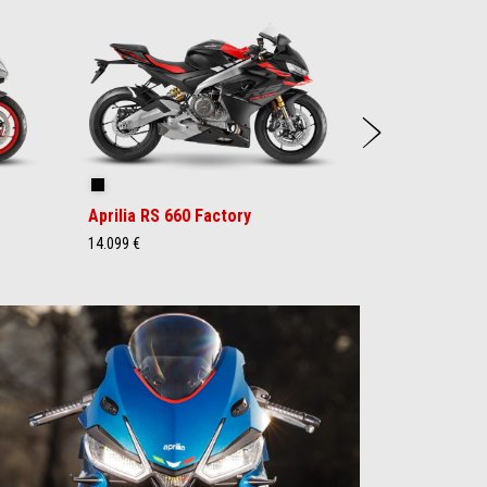
Próxi
Dark Banshee
Aprilia RS 660 Factory
14.099 €