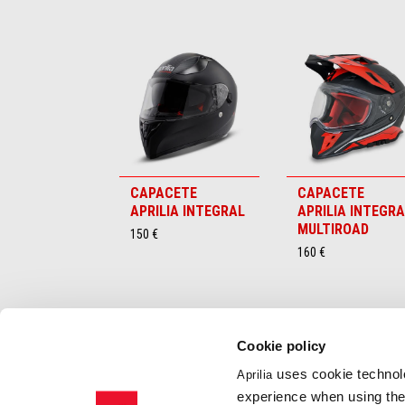
Item
1
of
6
CAPACETE
CAPACETE
APRILIA INTEGRAL
APRILIA INTEGR
MULTIROAD
150 €
160 €
Cookie policy
uses cookie technolo
Aprilia
Rodapé
experience when using the 