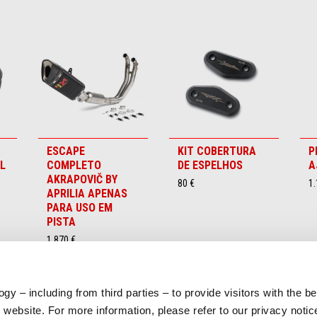
ESCAPE
KIT COBERTURA
P
AL
COMPLETO
DE ESPELHOS
A
AKRAPOVIČ BY
80 €
1.
APRILIA APENAS
PARA USO EM
PISTA
1.870 €
gy – including from third parties – to provide visitors with the b
website. For more information, please refer to our privacy noti