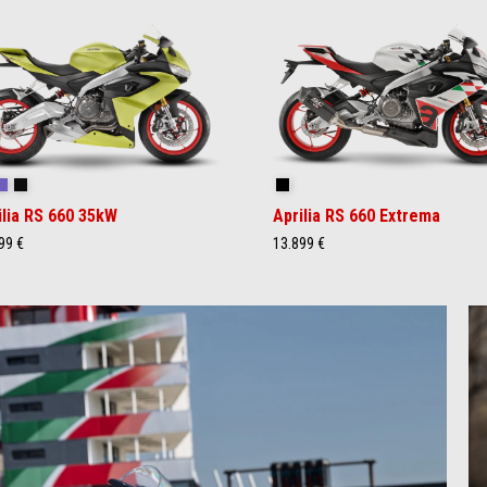
id Gold
Tribute
Racing Black
Checkered Flag
ilia RS 660 35kW
Aprilia RS 660 Extrema
99 €
13.899 €