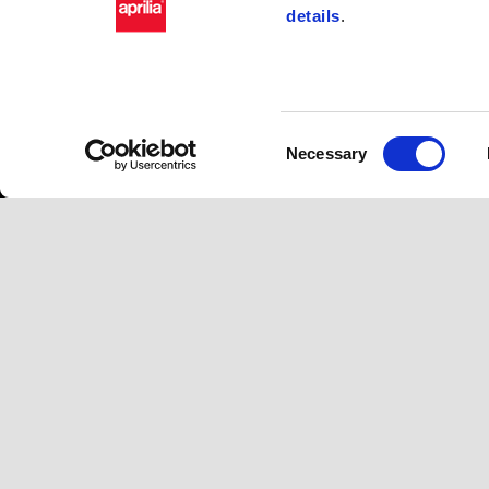
details
.
Modelos
CAMPANHAS PROMOCIONA
RSV4
Campanhas promocionais
Tuono V4
Consent
RS 660
Necessary
Selection
Tuono 660
Tuareg
RS 457
Tuono 457
RS 125
Tuono 125
SX 125
RX 125
SR GT
SXR
SR