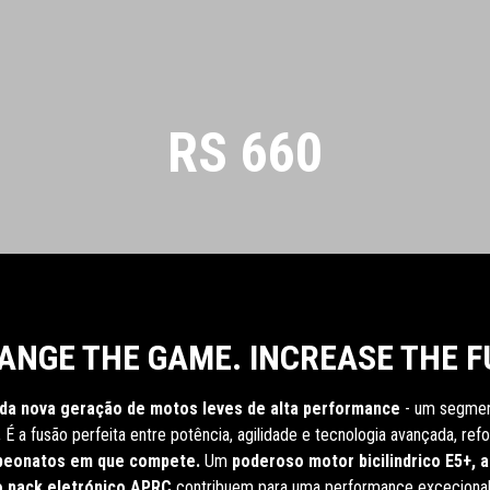
RS 660
ANGE THE GAME. INCREASE THE F
 da nova geração de motos leves de alta performance
- um segmen
.
É a fusão perfeita entre potência, agilidade e tecnologia avançada, re
mpeonatos em que compete.
Um
poderoso motor bicilindrico E5+, 
o pack eletrónico APRC
contribuem para uma performance excecional