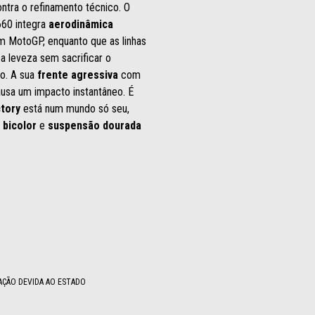
ontra o refinamento técnico. O
660 integra
aerodinâmica
m MotoGP, enquanto que as linhas
a leveza sem sacrificar o
ro. A sua
frente agressiva
com
ausa um impacto instantâneo. É
ctory
está num mundo só seu,
 bicolor
e
suspensão dourada
AÇÃO DEVIDA AO ESTADO