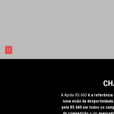
pause
CH
A Aprilia RS 660
é a referência
nova visão da desportividade
pela RS 660 em todos os ca
da competição
e um
avançad