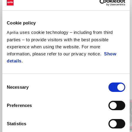
9 €
Cookie policy
uses cookie technology – including from third
Aprilia
parties – to provide visitors with the best possible
experience when using the website. For more
information, please refer to our privacy notice.
Show
details
.
Consent
Item
1
Necessary
of
Selection
2
Preferences
Anterior
P
Statistics