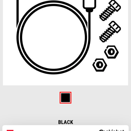
Item
1
of
Black
1
BLACK