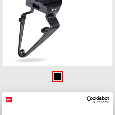
Item
1
of
Carbon fiber
1
CARBON FIBER
469 €