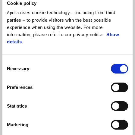
Cookie policy
Suporte de matrícula em fibra de carbono mais leve que o original. O
uses cookie technology – including from third
Aprilia
material em carbono enriquece o design do veículo.
parties – to provide visitors with the best possible
experience when using the website. For more
information, please refer to our privacy notice.
Show
details
.
Consent
Necessary
Selection
Preferences
VER TUDO
Item
1
Statistics
of
6
Marketing