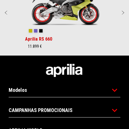
Anterior
P
Acid Gold
Tribute
Racing Black
Aprilia RS 660
11.899 €
Rodapé
Modelos
CAMPANHAS PROMOCIONAIS