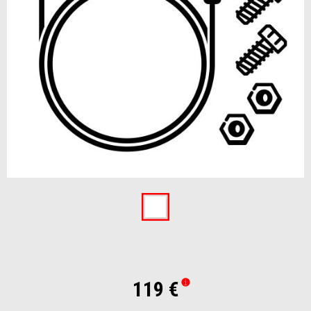
Item
1
of
1
119 €