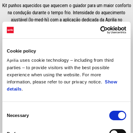
Kit punhos aquecidos que aquecem o guiador para um maior conforto
na condução durante o tempo frio. Intensidade do aquecimento
ajustável (lo-med-hi) com a aplicação dedicada da Aprilia no
smartphone. Acessórios de aquecimento de instalação do kit
(1D004157) e Módulo de controlo de acessórios de aquecimento
(1D003604) necessários e vendidos separadamente. Para ativar a
função de aquecimento, o veículo deve estar equipado com a
Cookie policy
Plataforma APRILIA MIA 607687M (vendido separadamente).
uses cookie technology – including from third
Aprilia
parties – to provide visitors with the best possible
experience when using the website. For more
information, please refer to our privacy notice.
Show
details
.
Consent
Necessary
Selection
Item