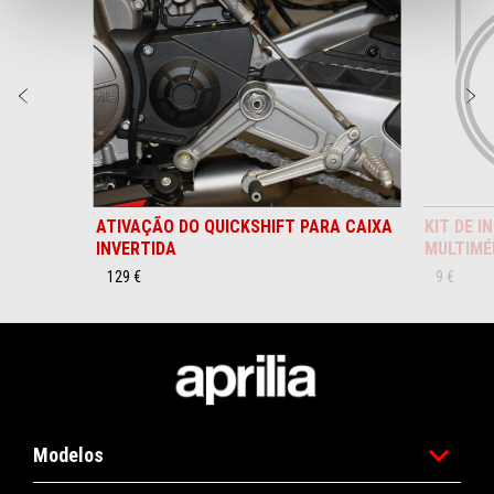
Anterior
P
ATIVAÇÃO DO QUICKSHIFT PARA CAIXA
KIT DE 
INVERTIDA
MULTIMÉD
129 €
9 €
Rodapé
Modelos