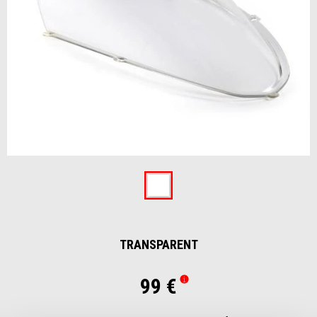
Item
1
of
Transparent
1
TRANSPARENT
99 €