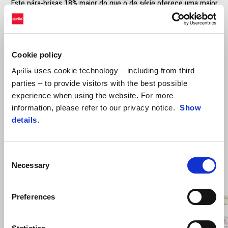
Este pára-brisas 18% maior do que o de série oferece uma maior
proteção ao condutor em viagens mais longas. Fabricado em
policarbonato ultra-resistente para garantir a segurança e manter as
características de transparência inalteradas ao longo do tempo.
Cookie policy
uses cookie technology – including from third
Aprilia
parties – to provide visitors with the best possible
experience when using the website. For more
information, please refer to our privacy notice.
Show
details
.
Consent
Necessary
Selection
Item
1
of
5
Preferences