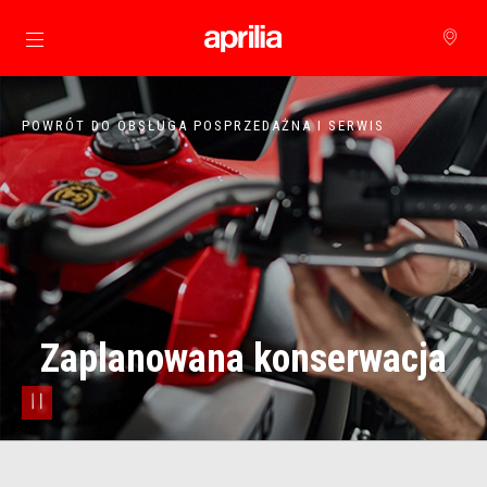
Idź do strony głównej
POWRÓT DO OBSŁUGA POSPRZEDAŻNA I SERWIS
Zaplanowana konserwacja
pause