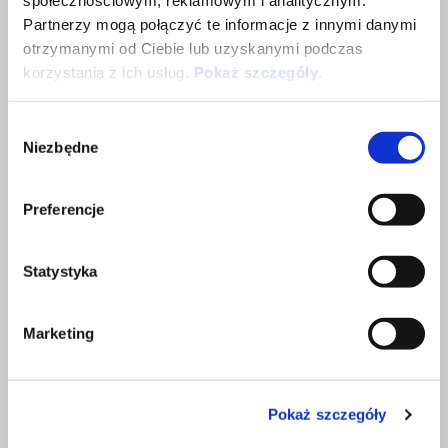
społecznościowym, reklamowym i analitycznym.
Partnerzy mogą połączyć te informacje z innymi danymi
otrzymanymi od Ciebie lub uzyskanymi podczas
korzystania z ich usług.
Pokaż szczegóły
.
Jak często mój motocykl wymaga serwisu?
Wybór
Niezbędne
zgody
Okresy międzyobsługowe różnią się w zależności od pojazdu,
dlatego najlepszym sposobem sprawdzenia jest pobranie własnego
harmonogramu przeglądów lub przejrzenie podręcznika / dziennika
Preferencje
użytkowania i konserwacji.
Statystyka
Marketing
Pokaż szczegóły