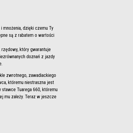
 i mnożenia, dzięki czemu Ty
ępne są z rabatem o wartości
k rzędowy, który gwarantuje
 niezrównanych doznań z jazdy
e.
ykle zwrotnego, zawadiackiego
ca, któremu niestraszna jest
 w stawce Tuarega 660, któremu
ej mu zależy. Teraz w jeszcze