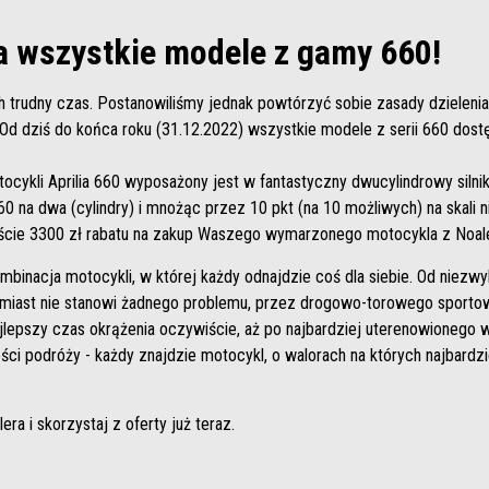
na wszystkie modele z gamy 660!
h trudny czas. Postanowiliśmy jednak powtórzyć sobie zasady dzielenia
Od dziś do końca roku (31.12.2022) wszystkie modele z serii 660 dost
ocykli Aprilia 660 wyposażony jest w fantastyczny dwucylindrowy silni
0 na dwa (cylindry) i mnożąc przez 10 pkt (na 10 możliwych) na skali
cie 3300 zł rabatu na zakup Waszego wymarzonego motocykla z Noal
mbinacja motocykli, w której każdy odnajdzie coś dla siebie. Od niezw
c miast nie stanowi żadnego problemu, przez drogowo-torowego sportow
najlepszy czas okrążenia oczywiście, aż po najbardziej uterenowionego
ci podróży - każdy znajdzie motocykl, o walorach na których najbardzi
ra i skorzystaj z oferty już teraz.