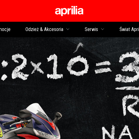
Idź do strony głównej
mocje
Odzież & Akcesoria
Serwis
Świat Apri