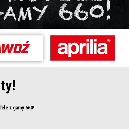
ty!
dele z gamy 660!