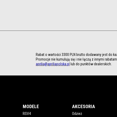
Rabat o wartości 3300 PLN brutto dodawany jest do każ
Promocje nie kumulują się i nie łączą z innymi rabat
aprilia@apriliapolska.pl
 lub do punktów dealerskich. 
Stopka
MODELE
AKCESORIA
RSV4
Odzież