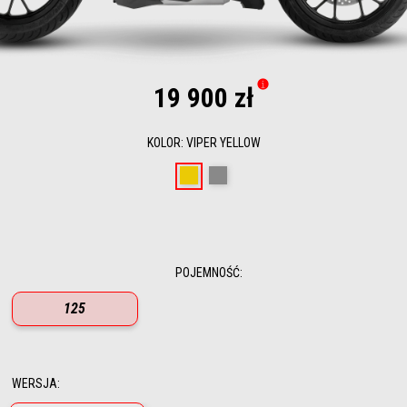
19 900 zł
KOLOR
:
VIPER YELLOW
Viper Yellow
Mamba Grey
POJEMNOŚĆ
:
125
WERSJA
: