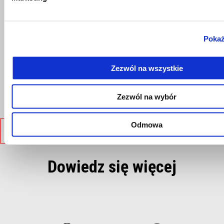
Więcej informacji na
Więc
Pokaż
Więcej informacj
Zezwól na wszystkie
Zezwól na wybór
VIPER YELLOW
MAMBA GREY
Wybierz kolor:
Odmowa
SPECYFIKACJA TECHNICZNA
Dowiedz się więcej