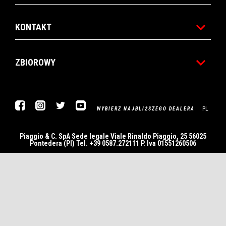
KONTAKT
ZBIOROWY
Facebook
Instagram
Twitter
YouTube
PL
WYBIERZ NAJBLIŻSZEGO DEALERA
Piaggio & C. SpA Sede legale Viale Rinaldo Piaggio, 25 56025
Pontedera (PI) Tel. +39 0587.272111 P. Iva 01551260506