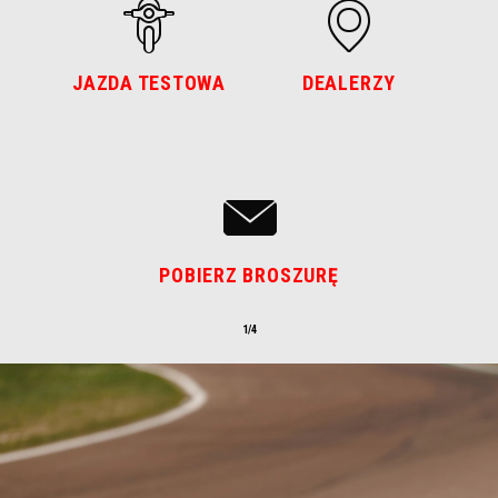
JAZDA TESTOWA
DEALERZY
POBIERZ BROSZURĘ
1/4