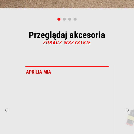
Przeglądaj akcesoria
ZOBACZ WSZYSTKIE
Item
1
of
APRILIA MIA
2
Poprzedni
N