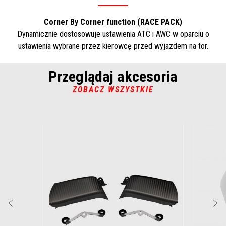
Corner By Corner function (RACE PACK)
Dynamicznie dostosowuje ustawienia ATC i AWC w oparciu o
ustawienia wybrane przez kierowcę przed wyjazdem na tor.
Przeglądaj akcesoria
ZOBACZ WSZYSTKIE
Item
1
of
6
Poprzedni
N