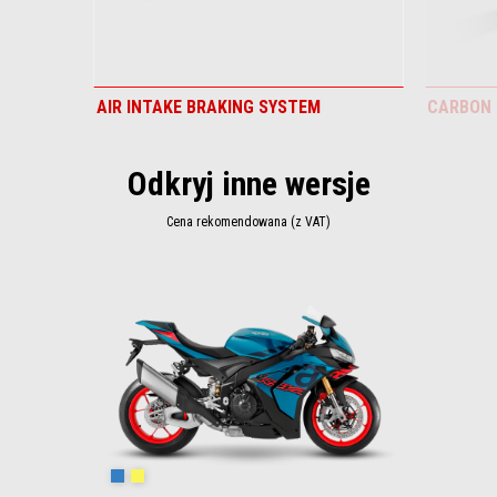
AIR INTAKE BRAKING SYSTEM
CARBON
Odkryj inne wersje
Cena rekomendowana (z VAT)
Item
1
of
1
Stingray Blue
Poison Yellow