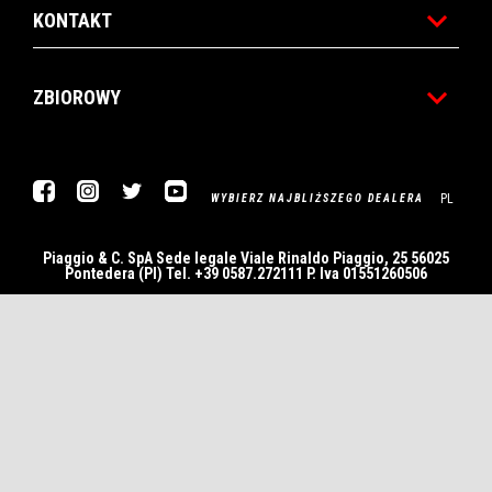
KONTAKT
ZBIOROWY
Facebook
Instagram
Twitter
YouTube
PL
WYBIERZ NAJBLIŻSZEGO DEALERA
Piaggio & C. SpA Sede legale Viale Rinaldo Piaggio, 25 56025
Pontedera (PI) Tel. +39 0587.272111 P. Iva 01551260506