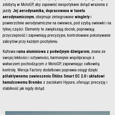
zdobytą w MotoGP, aby zapewnić niespotykane dotąd wrażenia z
jazdy.
Jej aerodynamika, dopracowana w tunelu
aerodynamicznym
, obejmuje zintegrowane
winglety
i
powierzchnie aerodynamiczne na owiewce, pod szybą owiewki i na
tylnej części. Elementy te zwiększają docisk, poprawiają
przyczepność i zapewniają precyzyjne, kontrolowane pokonywanie
zakrętów przy każdym pochyleniu.
Kultowa
rama aluminiowa z podwójnym dźwigarem
, znana ze
swojej lekkości i sztywności, harmonijnie współpracuje z
wahaczem pochodzącym z MotoGP, zapewniając całkowitą
kontrolę. Wersja Factory dodatkowo poprawia osiągi dzięki
półaktywnemu zawieszeniu Öhlins Smart EC 2.0
i
układowi
hamulcowemu Brembo
z zaciskami Hypure, oferując precyzję i
stabilność jak nigdy dotąd.