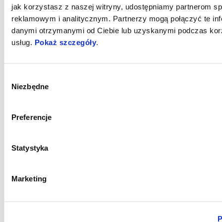
jak korzystasz z naszej witryny, udostępniamy partnerom 
Aprilia Traction Control (STANDARD PACK)
reklamowym i analitycznym. Partnerzy mogą połączyć te inf
Regulowany system kontroli trakcji z ośmioma poziomami
danymi otrzymanymi od Ciebie lub uzyskanymi podczas korz
współpracuje z systemem ASC (Aprilia Slide Control) wyposażonym
usług.
Pokaż szczegóły
.
w trzy regulowane, niezależne poziomy.
Wybór
AWC
Niezbędne
zgody
Aprilia Wheelie Control (STANDARD PACK)
Preferencje
System kontroli wheelie regulowany na trzech poziomach, jest
predykcyjny (działa przed wystąpieniem zdarzenia) i adaptacyjny
Statystyka
(podczas jazdy na torze).
Marketing
AEM
P